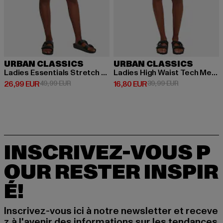
URBAN CLASSICS
URBAN CLASSICS
Ladies Essentials Stretch Denim 5 Pocket
Ladies High Waist Tech Mesh Aop Cycle
Prix courant: 26,99 EUR
Prix en promotion: 49,99 EUR
Prix courant: 16,80 EUR
Prix en promot
26,99 EUR
49,99 EUR
16,80 EUR
39,99 EUR
INSCRIVEZ-VOUS P
OUR RESTER INSPIR
É!
Inscrivez-vous ici à notre newsletter et receve
z à l'avenir des informations sur les tendances