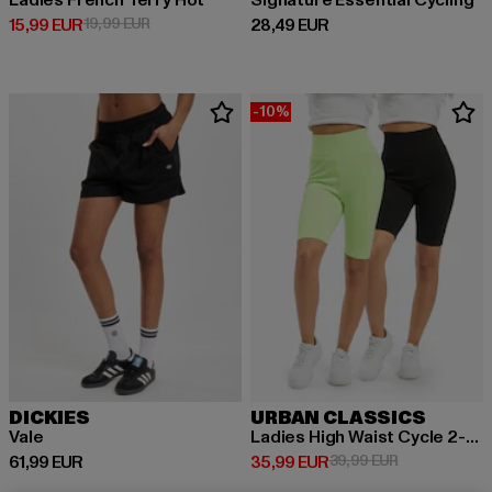
Ladies French Terry Hot
Signature Essential Cycling
Prix courant: 15,99 EUR
Prix en promotion: 19,99 EUR
Prix courant: 28,49 EUR
15,99 EUR
19,99 EUR
28,49 EUR
-10%
DICKIES
URBAN CLASSICS
Vale
Ladies High Waist Cycle 2-Pack
Prix courant: 61,99 EUR
Prix courant: 35,99 EUR
Prix en promo
61,99 EUR
35,99 EUR
39,99 EUR