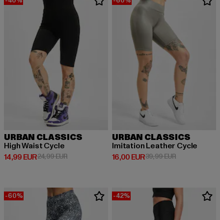
-40%
-60%
URBAN CLASSICS
URBAN CLASSICS
High Waist Cycle
Imitation Leather Cycle
Prix courant: 14,99 EUR
Prix en promotion: 24,99 EUR
Prix courant: 16,00 EUR
Prix en promot
14,99 EUR
24,99 EUR
16,00 EUR
39,99 EUR
-60%
-42%