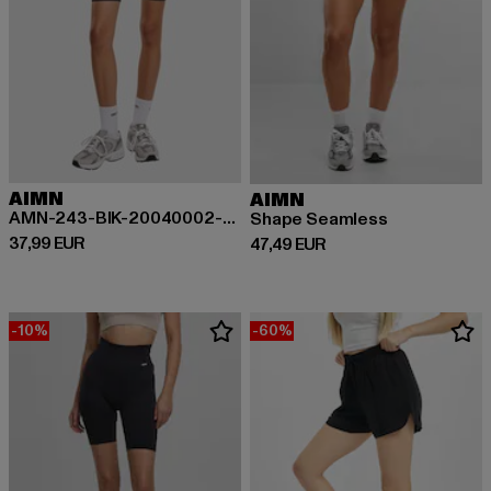
AIMN
AIMN
AMN-243-BIK-20040002-059 AIMN Ribbed Midi Biker Shorts
Shape Seamless
Prix courant: 37,99 EUR
37,99 EUR
Prix courant: 47,49 EUR
47,49 EUR
-10%
-60%