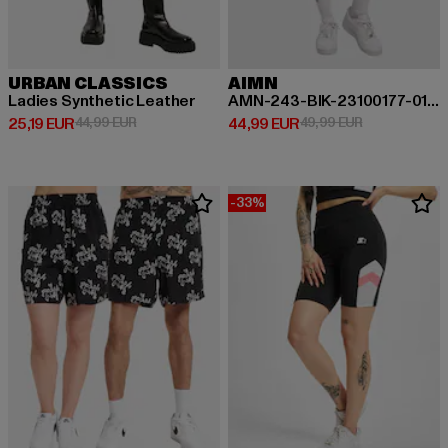
URBAN CLASSICS
AIMN
Ladies Synthetic Leather
AMN-243-BIK-23100177-010 AIMN Sense Biker Shorts
Prix courant: 25,19 EUR
Prix en promotion: 44,99 EUR
Prix courant: 44,99 EUR
Prix en promo
25,19 EUR
44,99 EUR
44,99 EUR
49,99 EUR
-33%