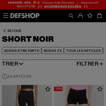
JUSQU’À -65%
😲💥 Summer Sale Reloaded — explosion DE
Passer
Passer
Passer
RÉDUCTIONS ❯❯
ACCÉDER AUX SOLDES
❮❮
au
au
au
Contenu
Pied
Grille
de
de
page
produits
RETOUR
SHORT NOIR
ADIDAS STAN SMITH
ADIDAS ZX
TOUS LES ARTICLES
TRIER
FILTRER
MEILLEURES VENTES
25 ARTICLES
-12%