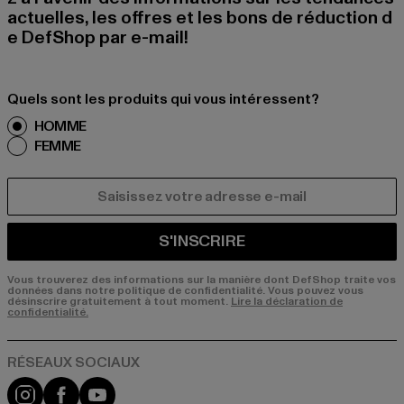
actuelles, les offres et les bons de réduction d
e DefShop par e-mail!
Quels sont les produits qui vous intéressent?
HOMME
FEMME
COURRIEL
S'INSCRIRE
Vous trouverez des informations sur la manière dont DefShop traite vos
données dans notre politique de confidentialité. Vous pouvez vous
désinscrire gratuitement à tout moment.
Lire la déclaration de
confidentialité.
Visit our Instagram page:
Visit our Facebook page:
Visit our YouTube channel: