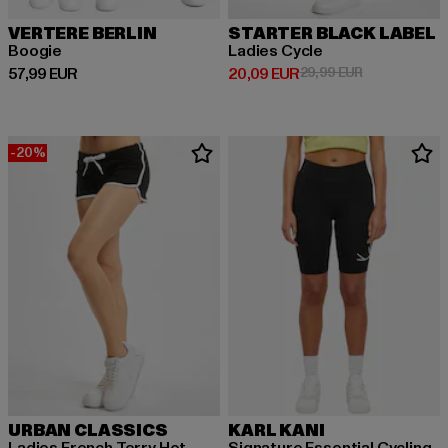
VERTERE BERLIN
STARTER BLACK LABEL
Boogie
Ladies Cycle
Prix courant: 57,99 EUR
Prix courant: 20,09 EUR
Prix en promo
57,99 EUR
20,09 EUR
29,99 EUR
-20%
URBAN CLASSICS
KARL KANI