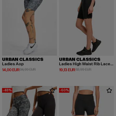
URBAN CLASSICS
URBAN CLASSICS
Ladies Aop
Ladies High Waist Rib Lace Hem
Prix courant: 14,00 EUR
Prix en promotion: 34,99 EUR
Prix courant: 19,13 EUR
Prix en promoti
14,00 EUR
34,99 EUR
19,13 EUR
32,99 EUR
-48%
-60%