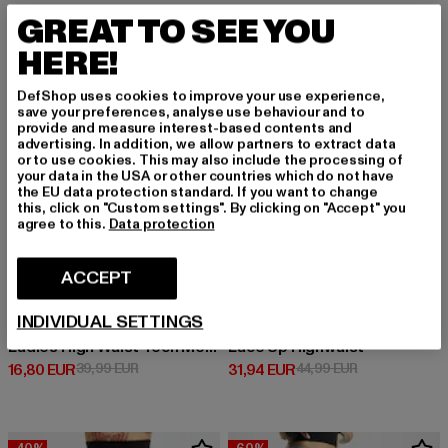
GREAT TO SEE YOU
-58%
-29%
HERE!
DefShop uses cookies to improve your use experience,
save your preferences, analyse use behaviour and to
provide and measure interest-based contents and
advertising. In addition, we allow partners to extract data
or to use cookies. This may also include the processing of
your data in the USA or other countries which do not have
the EU data protection standard. If you want to change
this, click on "Custom settings". By clicking on "Accept" you
agree to this.
Data protection
ACCEPT
INDIVIDUAL SETTINGS
URBAN CLASSICS
URBAN CLASSICS
Ladies High Waist Tech Mesh Aop Cycle
Lace Up Highwaist
Prix courant: 16,80 EUR
Prix en promotion: 39,99 EUR
Prix courant: 31,94 EUR
Prix en promot
16,80 EUR
39,99 EUR
31,94 EUR
44,99 EUR