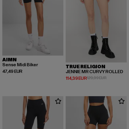
AIMN
Sense Midi Biker
TRUE RELIGION
Prix courant: 47,49 EUR
47,49 EUR
JENNIE MR CURVY ROLLED
Prix courant: 114,39 EUR
Prix en prom
114,39 EUR
129,99 EUR