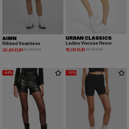
URBAN CLASSICS
AIMN
Ladies Viscose Resor
Ribbed Seamless
Prix courant: 18,00 EUR
Prix en promot
18,00 EUR
44,99 EUR
Prix courant: 35,99 EUR
Prix en promotion: 39,99 EUR
35,99 EUR
39,99 EUR
-44%
-10%