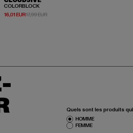
CLOUD5IVE
COLORBLOCK
Prix courant: 16,01 EUR
Prix en promotion: 17,99 EUR
16,01 EUR
17,99 EUR
-
R
Quels sont les produits qu
HOMME
FEMME