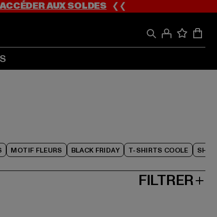
ACCÉDER AUX SOLDES
❮❮
S
S
MOTIF FLEURS
BLACK FRIDAY
T-SHIRTS COOLE
SHOR
FILTRER