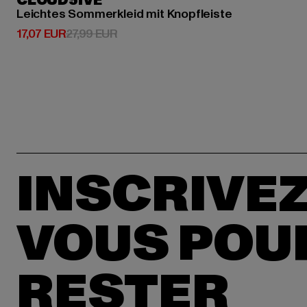
CLOUD5IVE
Leichtes Sommerkleid mit Knopfleiste
Prix courant: 17,07 EUR
Prix en promotion: 27,99 EUR
17,07 EUR
27,99 EUR
INSCRIVEZ
VOUS POU
RESTER