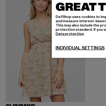
GREAT T
DefShop uses cookies to imp
and measure interest-based c
This may also include the pr
protection standard. If you w
Data protection
INDIVIDUAL SETTINGS