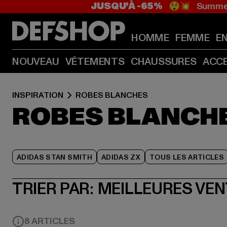
JUSQU’À -65%
😲💥 Summer
HOMME
FEMME
E
NOUVEAU
VÊTEMENTS
CHAUSSURES
ACC
INSPIRATION
ROBES BLANCHES
ROBES BLANCH
ADIDAS STAN SMITH
ADIDAS ZX
TOUS LES ARTICLES
TRIER PAR:
MEILLEURES VE
8 ARTICLES