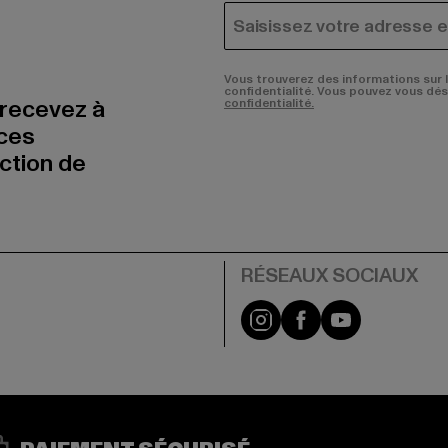
COURRIEL
Vous trouverez des informations sur 
confidentialité. Vous pouvez vous dé
 recevez à
confidentialité.
nces
uction de
Visit our Instagram pa
Visit our Facebo
Visit our Y