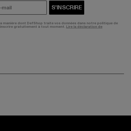
S'INSCRIRE
la manière dont DefShop traite vos données dans notre politique de
sinscrire gratuitement à tout moment.
Lire la déclaration de
ge:
ok page:
ouTube channel: