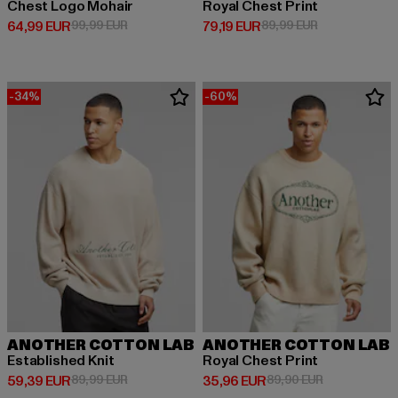
Chest Logo Mohair
Royal Chest Print
Prix courant: 64,99 EUR
Prix en promotion: 99,99 EUR
Prix courant: 79,19 EUR
Prix en promot
64,99 EUR
99,99 EUR
79,19 EUR
89,99 EUR
-34%
-60%
ANOTHER COTTON LAB
ANOTHER COTTON LAB
Established Knit
Royal Chest Print
Prix courant: 59,39 EUR
Prix en promotion: 89,99 EUR
Prix courant: 35,96 EUR
Prix en promo
59,39 EUR
89,99 EUR
35,96 EUR
89,90 EUR