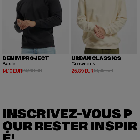
DENIM PROJECT
URBAN CLASSICS
Basic
Crewneck
Prix courant: 14,10 EUR
Prix en promotion: 29,99 EUR
Prix courant: 25,89 EUR
Prix en promot
14,10 EUR
29,99 EUR
25,89 EUR
34,99 EUR
INSCRIVEZ-VOUS P
OUR RESTER INSPIR
É!