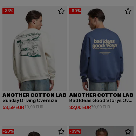
-33%
-60%
ANOTHER COTTON LAB
ANOTHER COTTON LAB
Sunday Driving Oversize
Bad Ideas Good Storys Oversize
Prix courant: 53,59 EUR
Prix en promotion: 79,99 EUR
Prix courant: 32,00 EUR
Prix en promo
53,59 EUR
79,99 EUR
32,00 EUR
79,99 EUR
-20%
-39%