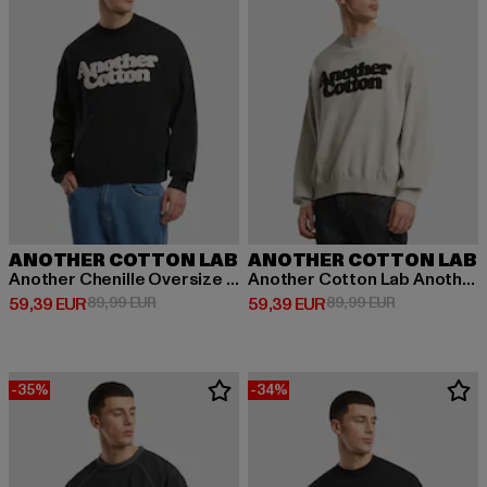
ANOTHER COTTON LAB
ANOTHER COTTON LAB
Another Chenille Oversize Knit
Another Cotton Lab Another Chenille Oversize Knit Sweatshirt
Prix courant: 59,39 EUR
Prix en promotion: 89,99 EUR
Prix courant: 59,39 EUR
Prix en promo
59,39 EUR
89,99 EUR
59,39 EUR
89,99 EUR
-35%
-34%