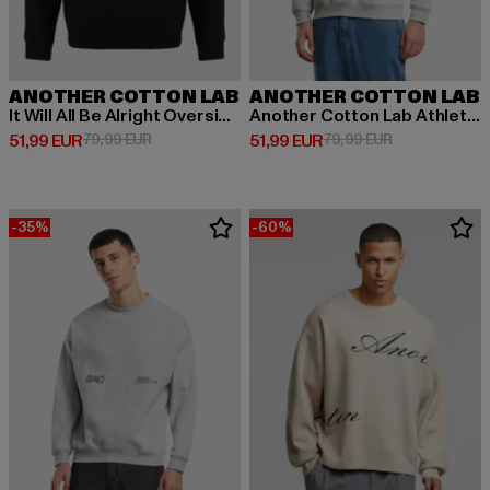
ANOTHER COTTON LAB
ANOTHER COTTON LAB
It Will All Be Alright Oversized
Another Cotton Lab Athletics Oversized Sweatshirt
Prix courant: 51,99 EUR
Prix en promotion: 79,99 EUR
Prix courant: 51,99 EUR
Prix en promot
51,99 EUR
79,99 EUR
51,99 EUR
79,99 EUR
-35%
-60%