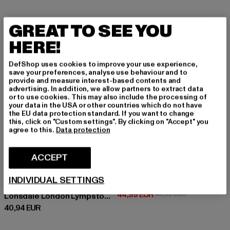
GREAT TO SEE YOU
-10%
HERE!
DefShop uses cookies to improve your use experience,
save your preferences, analyse use behaviour and to
provide and measure interest-based contents and
advertising. In addition, we allow partners to extract data
or to use cookies. This may also include the processing of
your data in the USA or other countries which do not have
the EU data protection standard. If you want to change
this, click on "Custom settings". By clicking on "Accept" you
agree to this.
Data protection
ACCEPT
LONSDALE LONDON
INDIVIDUAL SETTINGS
Go Sport
LONSDALE LONDON
Prix courant: 44,99 EUR
Prix en promo
44,99 EUR
49,99 EUR
Lonsdale London Lympstone Pullover
Prix courant: 40,94 EUR
40,94 EUR