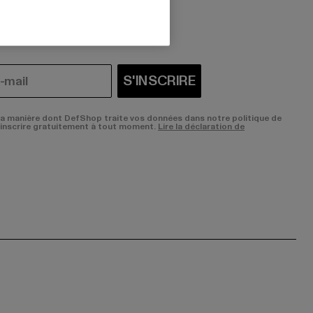
i vous intéressent?
S'INSCRIRE
la manière dont DefShop traite vos données dans notre politique de
sinscrire gratuitement à tout moment.
Lire la déclaration de
ge:
ok page:
ouTube channel: