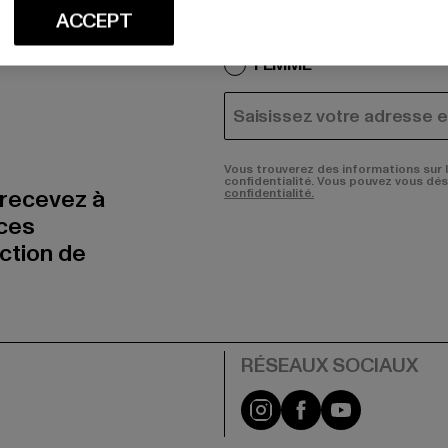
Quels sont les produits qu
ACCEPT
HOMME
FEMME
COURRIEL
Vous trouverez des informations sur 
confidentialité. Vous pouvez vous dé
 recevez à
confidentialité.
nces
uction de
Visit our Instagram pa
Visit our Facebo
Visit our Y