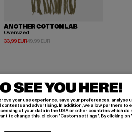
ANOTHER COTTON LAB
Oversized
Prix courant: 33,99 EUR
Prix en promotion: 49,99 EUR
33,99 EUR
49,99 EUR
O SEE YOU HERE!
-
rove your use experience, save your preferences, analyse u
ontents and advertising. In addition, we allow partners to e
ocessing of your data in the USA or other countries which do 
ant to change this, click on "Custom settings". By clicking on 
R