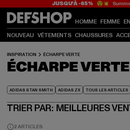
JUSQU’À -65%
😲💥 Summer
HOMME
FEMME
E
NOUVEAU
VÊTEMENTS
CHAUSSURES
ACC
INSPIRATION
ÉCHARPE VERTE
ÉCHARPE VERTE
ADIDAS STAN SMITH
ADIDAS ZX
TOUS LES ARTICLES
TRIER PAR:
MEILLEURES VE
2 ARTICLES