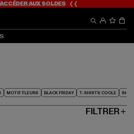
ACCÉDER AUX SOLDES
❮❮
S
S
MOTIF FLEURS
BLACK FRIDAY
T-SHIRTS COOLE
SHOR
FILTRER