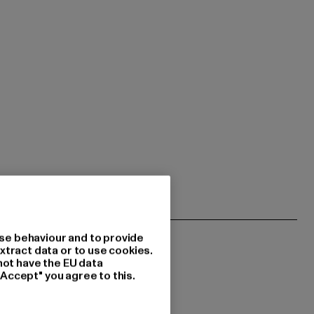
se behaviour and to provide
xtract data or to use cookies.
not have the EU data
"Accept" you agree to this.