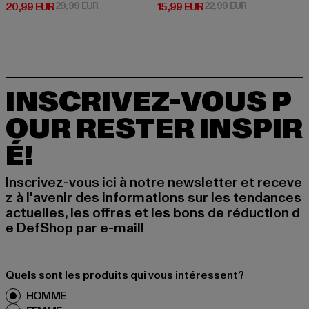
Prix courant: 20,99 EUR
Prix en promotion: 29,99 EUR
Prix courant: 15,99 EUR
Prix en promot
20,99 EUR
29,99 EUR
15,99 EUR
22,99 EUR
INSCRIVEZ-VOUS P
OUR RESTER INSPIR
É!
Inscrivez-vous ici à notre newsletter et receve
z à l'avenir des informations sur les tendances
actuelles, les offres et les bons de réduction d
e DefShop par e-mail!
Quels sont les produits qui vous intéressent?
HOMME