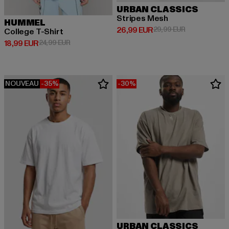
URBAN CLASSICS
Stripes Mesh
HUMMEL
Prix courant: 26,99 EUR
Prix en promo
26,99 EUR
29,99 EUR
College T-Shirt
Prix courant: 18,99 EUR
Prix en promotion: 24,99 EUR
18,99 EUR
24,99 EUR
NOUVEAU
-35%
-30%
URBAN CLASSICS