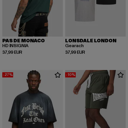
PAS DE MONACO
LONSDALE LONDON
HD INSIGNIA
Gearach
Prix courant: 37,99 EUR
Prix courant: 37,99 EUR
37,99 EUR
37,99 EUR
-27%
-10%