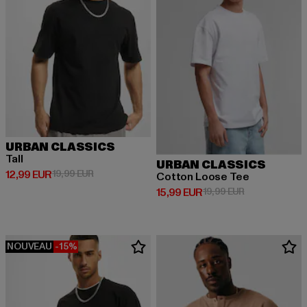
URBAN CLASSICS
Tall
URBAN CLASSICS
Prix courant: 12,99 EUR
Prix en promotion: 19,99 EUR
12,99 EUR
19,99 EUR
Cotton Loose Tee
Prix courant: 15,99 EUR
Prix en promot
15,99 EUR
19,99 EUR
NOUVEAU
-15%