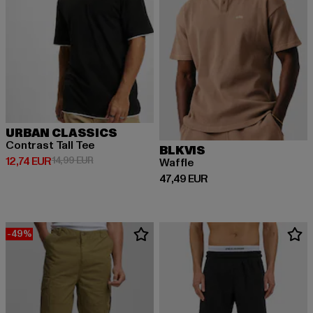
URBAN CLASSICS
Contrast Tall Tee
BLKVIS
Prix courant: 12,74 EUR
Prix en promotion: 14,99 EUR
12,74 EUR
14,99 EUR
Waffle
Prix courant: 47,49 EUR
47,49 EUR
-49%