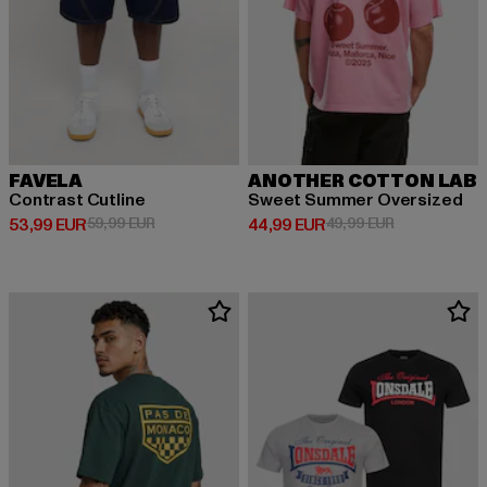
FAVELA
ANOTHER COTTON LAB
Contrast Cutline
Sweet Summer Oversized
Prix courant: 53,99 EUR
Prix en promotion: 59,99 EUR
Prix courant: 44,99 EUR
Prix en promo
53,99 EUR
59,99 EUR
44,99 EUR
49,99 EUR