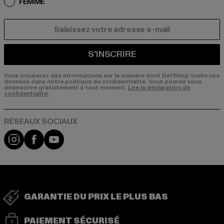
FEMME
COURRIEL
S'INSCRIRE
Vous trouverez des informations sur la manière dont DefShop traite vos
données dans notre politique de confidentialité. Vous pouvez vous
désinscrire gratuitement à tout moment.
Lire la déclaration de
confidentialité.
Visit our Instagram page:
Visit our Facebook page:
Visit our YouTube channel:
GARANTIE DU PRIX LE PLUS BAS
PAIEMENT SÉCURISÉ