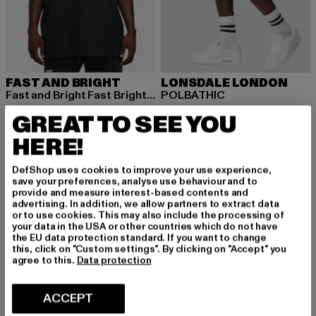
FAST AND BRIGHT
LONSDALE LONDON
Fast and Bright Fast Bright Tee
POLBATHIC
Prix courant: 32,84 EUR
Prix en promotion: 44,99 EUR
Prix courant: 26,99 EUR
Prix en promo
32,84 EUR
44,99 EUR
26,99 EUR
29,99 EUR
GREAT TO SEE YOU
HERE!
-10%
-10%
DefShop uses cookies to improve your use experience,
save your preferences, analyse use behaviour and to
provide and measure interest-based contents and
advertising. In addition, we allow partners to extract data
or to use cookies. This may also include the processing of
your data in the USA or other countries which do not have
the EU data protection standard. If you want to change
this, click on "Custom settings". By clicking on "Accept" you
agree to this.
Data protection
ACCEPT