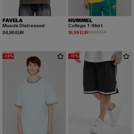
FAVELA
HUMMEL
Muscle Distressed
College T-Shirt
Prix courant: 24,99 EUR
Prix courant: 19,99 EUR
Prix en promot
24,99 EUR
19,99 EUR
24,99 EUR
-24%
-10%