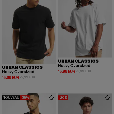
URBAN CLASSICS
Heavy Oversized
URBAN CLASSICS
Prix courant: 15,99 EUR
Prix en promot
15,99 EUR
22,99 EUR
Heavy Oversized
Prix courant: 15,99 EUR
Prix en promotion: 22,99 EUR
15,99 EUR
22,99 EUR
NOUVEAU
-35%
-20%