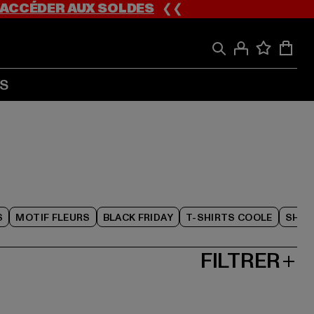
ACCÉDER AUX SOLDES
❮❮
S
S
MOTIF FLEURS
BLACK FRIDAY
T-SHIRTS COOLE
SHOR
FILTRER