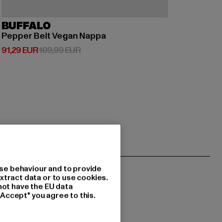
BUFFALO
Pepper Belt Vegan Nappa
Prix courant: 91,29 EUR
Prix en promotion: 109,99 EUR
91,29 EUR
109,99 EUR
se behaviour and to provide
xtract data or to use cookies.
not have the EU data
"Accept" you agree to this.