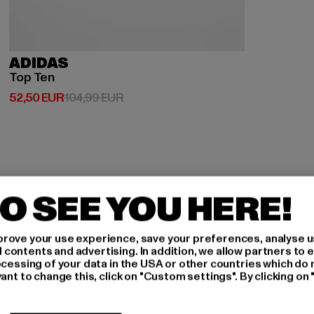
ADIDAS
Top Ten
Prix courant: 52,50 EUR
Prix en promotion: 104,99 EUR
52,50 EUR
104,99 EUR
O SEE YOU HERE!
-
rove your use experience, save your preferences, analyse u
ontents and advertising. In addition, we allow partners to e
ocessing of your data in the USA or other countries which do 
ant to change this, click on "Custom settings". By clicking on 