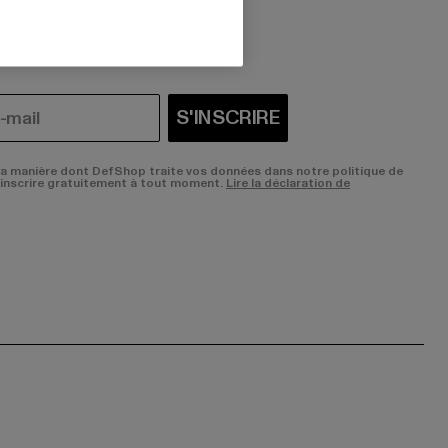
i vous intéressent?
S'INSCRIRE
la manière dont DefShop traite vos données dans notre politique de
sinscrire gratuitement à tout moment.
Lire la déclaration de
ge:
ok page:
ouTube channel: