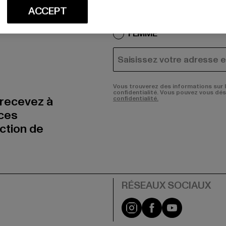
R
Quels sont les produits qu
ACCEPT
HOMME
FEMME
COURRIEL
Vous trouverez des informations sur 
confidentialité. Vous pouvez vous dé
 recevez à
confidentialité.
nces
uction de
Visit our Instagram pa
Visit our Facebo
Visit our Y