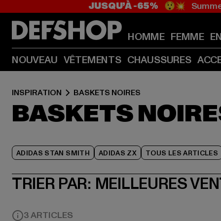
JUSQU’À -65%
😲💥 Summer
HOMME
FEMME
E
NOUVEAU
VÊTEMENTS
CHAUSSURES
ACC
INSPIRATION
BASKETS NOIRES
BASKETS NOIRE
ADIDAS STAN SMITH
ADIDAS ZX
TOUS LES ARTICLES
TRIER PAR:
MEILLEURES VE
3 ARTICLES