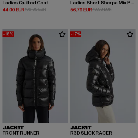
Ladies Quilted Coat
Ladies Short Sherpa Mix Puffer Jacket
Prix courant: 44,00 EUR
Prix en promotion: 109,99 EUR
Prix courant: 56,79 EUR
Prix en promo
44,00 EUR
109,99 EUR
56,79 EUR
79,99 EUR
-18%
-17%
JACK1T
JACK1T
FRONT RUNNER
R3D SLICK RACER