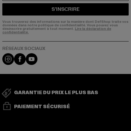
S'INSCRIRE
Vous trouverez des informations sur la manière dont DefShop traite vos
données dans notre politique de confidentialité. Vous pouvez vous
désinscrire gratuitement à tout moment.
Lire la déclaration de
confidentialité.
Visit our Instagram page:
Visit our Facebook page:
Visit our YouTube channel:
GARANTIE DU PRIX LE PLUS BAS
PAIEMENT SÉCURISÉ