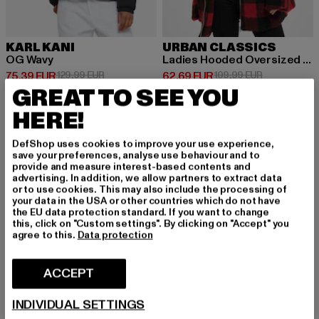
KARL KANI
URBAN CLASSICS
OG Wavy
Ladies Hooded Oversized Check Sherpa
Prix courant: 75,39 EUR
Prix en promotion: 129,99 EUR
Prix courant: 62,69 EUR
Prix en prom
75,39 EUR
129,99 EUR
62,69 EUR
109,99 EUR
GREAT TO SEE YOU
HERE!
-54%
DefShop uses cookies to improve your use experience,
save your preferences, analyse use behaviour and to
provide and measure interest-based contents and
advertising. In addition, we allow partners to extract data
or to use cookies. This may also include the processing of
your data in the USA or other countries which do not have
the EU data protection standard. If you want to change
this, click on "Custom settings". By clicking on "Accept" you
agree to this.
Data protection
ACCEPT
INDIVIDUAL SETTINGS