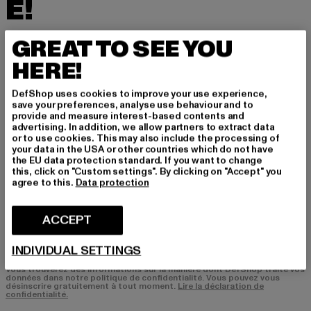
É!
Inscrivez-vous ici à notre newsletter et receve
GREAT TO SEE YOU
z à l'avenir des informations sur les tendances
HERE!
actuelles, les offres et les bons de réduction d
e DefShop par e-mail!
DefShop uses cookies to improve your use experience,
save your preferences, analyse use behaviour and to
provide and measure interest-based contents and
advertising. In addition, we allow partners to extract data
Quels sont les produits qui vous intéressent?
or to use cookies. This may also include the processing of
your data in the USA or other countries which do not have
HOMME
the EU data protection standard. If you want to change
FEMME
this, click on "Custom settings". By clicking on "Accept" you
agree to this.
Data protection
COURRIEL
ACCEPT
S'INSCRIRE
INDIVIDUAL SETTINGS
Vous trouverez des informations sur la manière dont DefShop traite vos
données dans notre politique de confidentialité. Vous pouvez vous
désinscrire gratuitement à tout moment.
Lire la déclaration de
confidentialité.