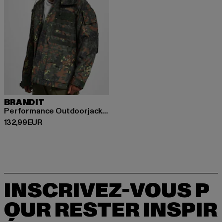
BRANDIT
Performance Outdoorjacket
Prix courant: 132,99 EUR
132,99 EUR
INSCRIVEZ-VOUS P
OUR RESTER INSPIR