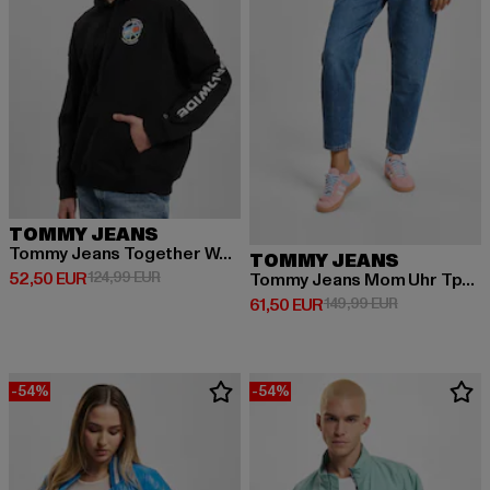
TOMMY JEANS
Tommy Jeans Together World Peace Hoodie
TOMMY JEANS
Prix courant: 52,50 EUR
Prix en promotion: 124,99 EUR
52,50 EUR
124,99 EUR
Tommy Jeans Mom Uhr Tprd Jeans
Prix courant: 61,50 EUR
Prix en promo
61,50 EUR
149,99 EUR
-54%
-54%