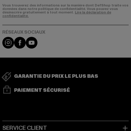
Vous trouverez des informations sur la manière dont DefShop traite vos
données dans notre politique de confidentialité. Vous pouvez vous
désinscrire gratuitement à tout moment.
Lire la déclaration de
confidentialité.
Visit our Instagram page:
Visit our Facebook page:
Visit our YouTube channel:
GARANTIE DU PRIX LE PLUS BAS
PAIEMENT SÉCURISÉ