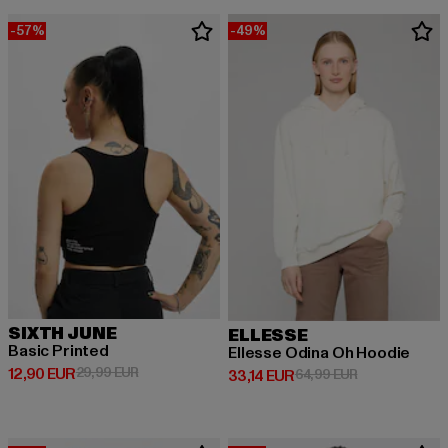
-57%
-49%
SIXTH JUNE
ELLESSE
Basic Printed
Ellesse Odina Oh Hoodie
Prix courant: 12,90 EUR
Prix en promotion: 29,99 EUR
12,90 EUR
29,99 EUR
Prix courant: 33,14 EUR
Prix en promot
33,14 EUR
64,99 EUR