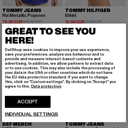
TOMMY JEANS
TOMMY HILFIGER
Rlx Metallic Popover
Bikini
Prix courant: 79,95 EUR
Prix en promotion: 194,99 EUR
Prix courant: 13,99 EUR
Prix en promot
79,95 EUR
194,99 EUR
13,99 EUR
19,99 EUR
GREAT TO SEE YOU
HERE!
-22%
-58%
DefShop uses cookies to improve your use experience,
save your preferences, analyse use behaviour and to
provide and measure interest-based contents and
advertising. In addition, we allow partners to extract data
or to use cookies. This may also include the processing of
your data in the USA or other countries which do not have
the EU data protection standard. If you want to change
this, click on "Custom settings". By clicking on "Accept" you
agree to this.
Data protection
ACCEPT
INDIVIDUAL SETTINGS
DEF MERCH
TOMMY JEANS