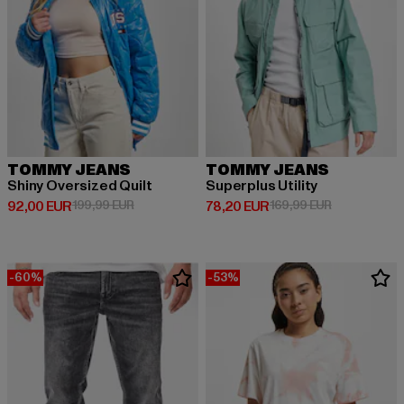
TOMMY JEANS
TOMMY JEANS
Shiny Oversized Quilt
Superplus Utility
Prix courant: 92,00 EUR
Prix en promotion: 199,99 EUR
Prix courant: 78,20 EUR
Prix en prom
92,00 EUR
199,99 EUR
78,20 EUR
169,99 EUR
-60%
-53%