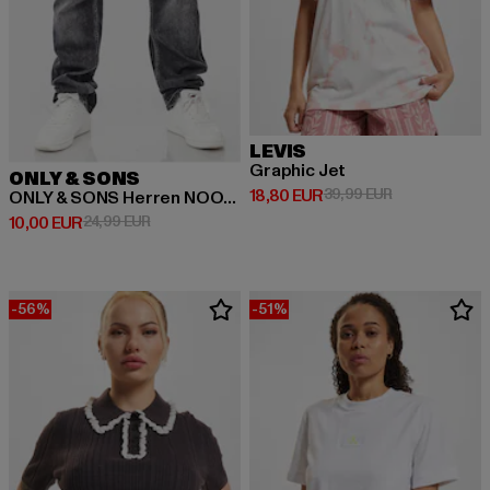
LEVIS
Graphic Jet
ONLY & SONS
Prix courant: 18,80 EUR
Prix en promot
18,80 EUR
39,99 EUR
ONLY & SONS Herren NOOS Jeans
Prix courant: 10,00 EUR
Prix en promotion: 24,99 EUR
10,00 EUR
24,99 EUR
-56%
-51%