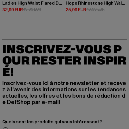
Ladies High Waist Flared Denim
Hope Rhinestone High Waist Bootcut
Prix courant: 32,99 EUR
Prix en promotion: 49,99 EUR
Prix courant: 25,99 EUR
Prix en promo
32,99 EUR
49,99 EUR
25,99 EUR
49,99 EUR
INSCRIVEZ-VOUS P
OUR RESTER INSPIR
É!
Inscrivez-vous ici à notre newsletter et receve
z à l'avenir des informations sur les tendances
actuelles, les offres et les bons de réduction d
e DefShop par e-mail!
Quels sont les produits qui vous intéressent?