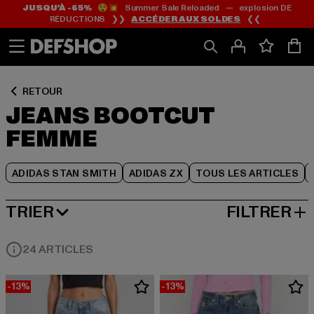
JUSQU’À -65%
😲💥 Summer Sale Reloaded — explosion DE
Passer
Passer
Passer
RÉDUCTIONS ❯❯
ACCÉDER AUX SOLDES
❮❮
au
au
au
Contenu
Pied
Grille
de
de
page
produits
RETOUR
JEANS BOOTCUT
FEMME
ADIDAS STAN SMITH
ADIDAS ZX
TOUS LES ARTICLES
TRIER
FILTRER
MEILLEURES VENTES
24 ARTICLES
-13%
-13%