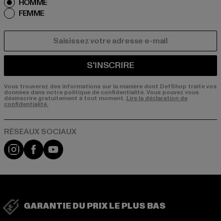
HOMME
FEMME
COURRIEL
S'INSCRIRE
Vous trouverez des informations sur la manière dont DefShop traite vos
données dans notre politique de confidentialité. Vous pouvez vous
désinscrire gratuitement à tout moment.
Lire la déclaration de
confidentialité.
Visit our Instagram page:
Visit our Facebook page:
Visit our YouTube channel:
GARANTIE DU PRIX LE PLUS BAS