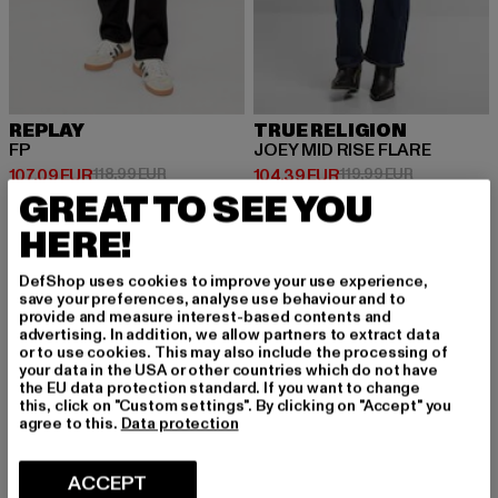
REPLAY
TRUE RELIGION
FP
JOEY MID RISE FLARE
Prix courant: 107,09 EUR
Prix en promotion: 118,99 EUR
Prix courant: 104,39 EUR
Prix en prom
107,09 EUR
118,99 EUR
104,39 EUR
119,99 EUR
GREAT TO SEE YOU
HERE!
-48%
DefShop uses cookies to improve your use experience,
save your preferences, analyse use behaviour and to
provide and measure interest-based contents and
advertising. In addition, we allow partners to extract data
or to use cookies. This may also include the processing of
your data in the USA or other countries which do not have
the EU data protection standard. If you want to change
this, click on "Custom settings". By clicking on "Accept" you
agree to this.
Data protection
ACCEPT