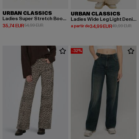
URBAN CLASSICS
URBAN CLASSICS
Ladies Super Stretch Bootcut Denim
Ladies Wide Leg Light Denim Pants
Prix courant: 35,74 EUR
Prix en promotion: 54,99 EUR
35,74 EUR
54,99 EUR
Prix courant: A partir de 34,99 
Prix
a partir de
34,99 EUR
49,99 EUR
-32%