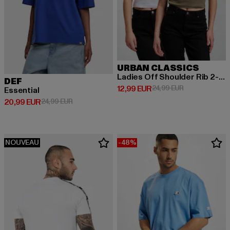
URBAN CLASSICS
Ladies Off Shoulder Rib 2-Pack
DEF
Prix courant: 12,99 EUR
Prix en promot
12,99 EUR
24,99 EUR
Essential
Prix courant: 20,99 EUR
Prix en promotion: 24,99 EUR
20,99 EUR
24,99 EUR
NOUVEAU
-48%