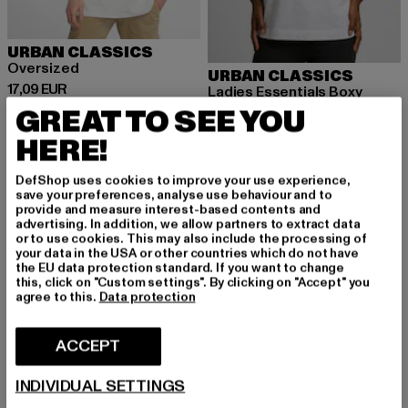
URBAN CLASSICS
Oversized
URBAN CLASSICS
Prix courant: 17,09 EUR
17,09 EUR
Ladies Essentials Boxy
Prix courant: 14,99 EUR
Prix en promot
GREAT TO SEE YOU
14,99 EUR
19,99 EUR
HERE!
DefShop uses cookies to improve your use experience,
-40%
-30%
save your preferences, analyse use behaviour and to
provide and measure interest-based contents and
advertising. In addition, we allow partners to extract data
or to use cookies. This may also include the processing of
your data in the USA or other countries which do not have
the EU data protection standard. If you want to change
this, click on "Custom settings". By clicking on "Accept" you
agree to this.
Data protection
ACCEPT
INDIVIDUAL SETTINGS