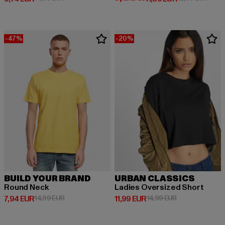
-47%
-20%
BUILD YOUR BRAND
URBAN CLASSICS
Round Neck
Ladies Oversized Short
Prix courant: 7,94 EUR
Prix en promotion: 14,99 EUR
Prix courant: 11,99 EUR
Prix en promoti
7,94 EUR
14,99 EUR
11,99 EUR
14,99 EUR