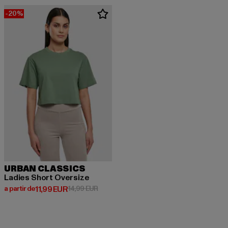
-20%
URBAN CLASSICS
Ladies Short Oversize
Prix courant: A partir de 11,99 EUR
Prix en promotion: 14,99 EUR
a partir de
11,99 EUR
14,99 EUR