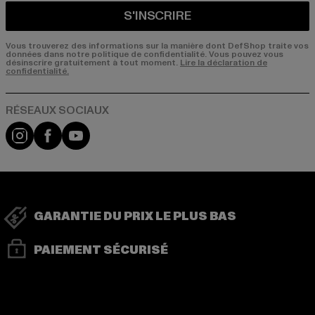
S'INSCRIRE
Vous trouverez des informations sur la manière dont DefShop traite vos
données dans notre politique de confidentialité. Vous pouvez vous
désinscrire gratuitement à tout moment.
Lire la déclaration de
confidentialité.
Visit our Instagram page:
Visit our Facebook page:
Visit our YouTube channel:
GARANTIE DU PRIX LE PLUS BAS
PAIEMENT SÉCURISÉ