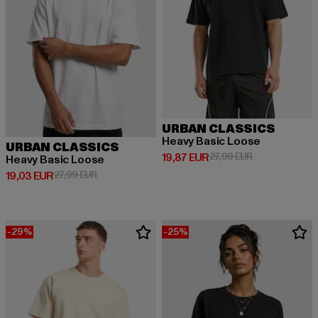
URBAN CLASSICS
Heavy Basic Loose
URBAN CLASSICS
Prix courant: 19,87 EUR
Prix en promoti
19,87 EUR
27,99 EUR
Heavy Basic Loose
Prix courant: 19,03 EUR
Prix en promotion: 27,99 EUR
19,03 EUR
27,99 EUR
-29%
-25%