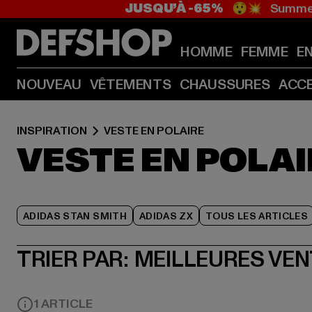
JUSQU’À -65%
😲💥 Summer
HOMME
FEMME
E
NOUVEAU
VÊTEMENTS
CHAUSSURES
ACC
INSPIRATION
VESTE EN POLAIRE
VESTE EN POLAI
ADIDAS STAN SMITH
ADIDAS ZX
TOUS LES ARTICLES
TRIER PAR:
MEILLEURES VE
1 ARTICLE