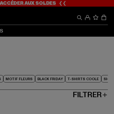
ACCÉDER AUX SOLDES
❮❮
S
S
MOTIF FLEURS
BLACK FRIDAY
T-SHIRTS COOLE
SHOR
FILTRER