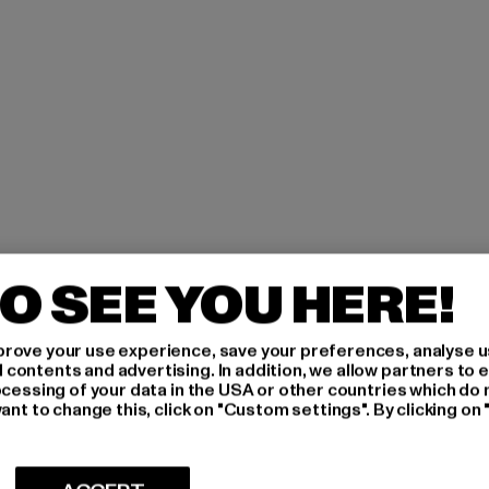
O SEE YOU HERE!
-
rove your use experience, save your preferences, analyse u
ontents and advertising. In addition, we allow partners to e
ocessing of your data in the USA or other countries which do 
R
ant to change this, click on "Custom settings". By clicking on 
Quels sont les produits qu