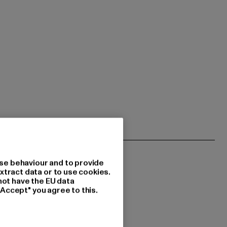
se behaviour and to provide
xtract data or to use cookies.
not have the EU data
"Accept" you agree to this.
i vous intéressent?