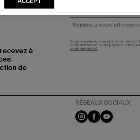
ACCEPT
HOMME
FEMME
COURRIEL
Vous trouverez des informations sur 
confidentialité. Vous pouvez vous dé
 recevez à
confidentialité.
nces
uction de
Visit our Instagram pa
Visit our Facebo
Visit our Y