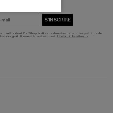
S'INSCRIRE
la manière dont DefShop traite vos données dans notre politique de
sinscrire gratuitement à tout moment.
Lire la déclaration de
ge:
ok page:
ouTube channel: