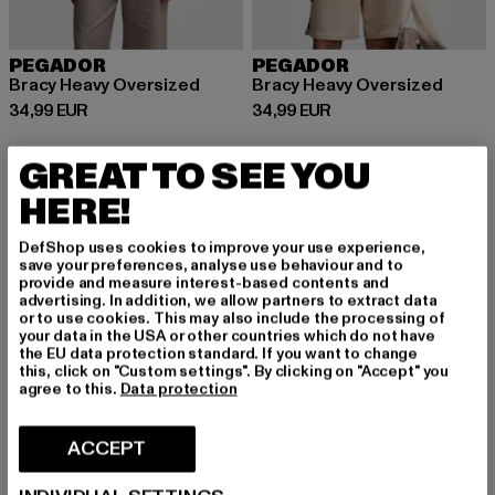
PEGADOR
PEGADOR
Bracy Heavy Oversized
Bracy Heavy Oversized
Prix courant: 34,99 EUR
Prix courant: 34,99 EUR
34,99 EUR
34,99 EUR
GREAT TO SEE YOU
NOUVEAU
HERE!
DefShop uses cookies to improve your use experience,
save your preferences, analyse use behaviour and to
provide and measure interest-based contents and
advertising. In addition, we allow partners to extract data
or to use cookies. This may also include the processing of
your data in the USA or other countries which do not have
the EU data protection standard. If you want to change
this, click on "Custom settings". By clicking on "Accept" you
agree to this.
Data protection
ACCEPT