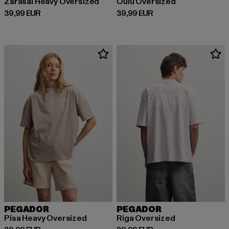
Zarasai Heavy Oversized
Oulu Oversized
Prix courant: 39,99 EUR
Prix courant: 39,99 EUR
39,99 EUR
39,99 EUR
PEGADOR
PEGADOR
Pisa Heavy Oversized
Riga Oversized