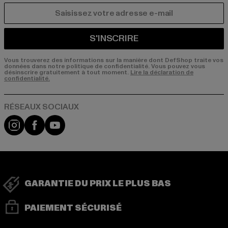
COURRIEL
S'INSCRIRE
Vous trouverez des informations sur la manière dont DefShop traite vos
données dans notre politique de confidentialité. Vous pouvez vous
désinscrire gratuitement à tout moment.
Lire la déclaration de
confidentialité.
Visit our Instagram page:
Visit our Facebook page:
Visit our YouTube channel:
GARANTIE DU PRIX LE PLUS BAS
PAIEMENT SÉCURISÉ