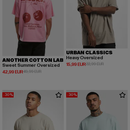
URBAN CLASSICS
Heavy Oversized
ANOTHER COTTON LAB
Prix courant: 15,99 EUR
Prix en promot
15,99 EUR
22,99 EUR
Sweet Summer Oversized
Prix courant: 42,99 EUR
Prix en promotion: 49,99 EUR
42,99 EUR
49,99 EUR
-30%
-30%