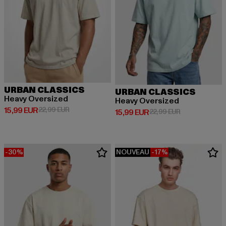
URBAN CLASSICS
URBAN CLASSICS
Heavy Oversized
Heavy Oversized
Prix courant: 15,99 EUR
Prix en promotion: 22,99 EUR
15,99 EUR
22,99 EUR
Prix courant: 15,99 EUR
Prix en promot
15,99 EUR
22,99 EUR
-30%
NOUVEAU
-17%