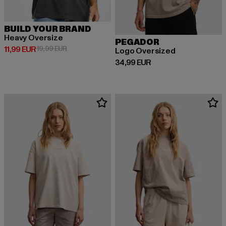
BUILD YOUR BRAND
Heavy Oversize
PEGADOR
Prix courant: 11,99 EUR
Prix en promotion: 19,99 EUR
11,99 EUR
19,99 EUR
Logo Oversized
Prix courant: 34,99 EUR
34,99 EUR