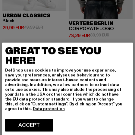
URBAN CLASSICS
Blank
VERTERE BERLIN
Prix courant: 29,99 EUR
Prix en promotion: 49,99 EUR
29,99 EUR
49,99 EUR
CORPORATE LOGO
Prix courant: 78,29 EUR
Prix en promo
78,29 EUR
89,99 EUR
GREAT TO SEE YOU
HERE!
NOUVEAU
-39%
-39%
DefShop uses cookies to improve your use experience,
save your preferences, analyse use behaviour and to
provide and measure interest-based contents and
advertising. In addition, we allow partners to extract data
or to use cookies. This may also include the processing of
your data in the USA or other countries which do not have
the EU data protection standard. If you want to change
this, click on "Custom settings". By clicking on "Accept" you
agree to this.
Data protection
ACCEPT