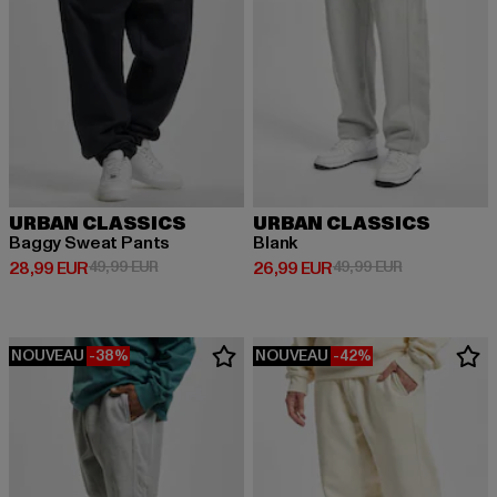
URBAN CLASSICS
URBAN CLASSICS
Baggy Sweat Pants
Blank
Prix courant: 28,99 EUR
Prix en promotion: 49,99 EUR
Prix courant: 26,99 EUR
Prix en promo
28,99 EUR
49,99 EUR
26,99 EUR
49,99 EUR
NOUVEAU
-38%
NOUVEAU
-42%