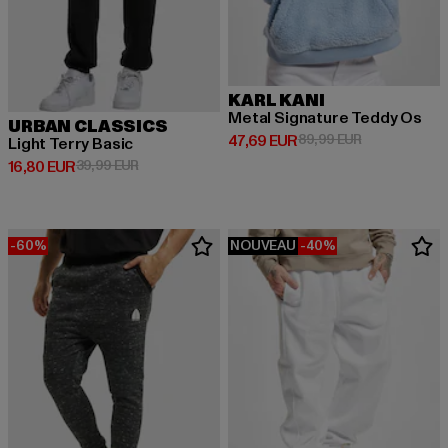
KARL KANI
Metal Signature Teddy Os
URBAN CLASSICS
Prix courant: 47,69 EUR
Prix en promo
47,69 EUR
89,99 EUR
Light Terry Basic
Prix courant: 16,80 EUR
Prix en promotion: 39,99 EUR
16,80 EUR
39,99 EUR
-60%
NOUVEAU
-40%