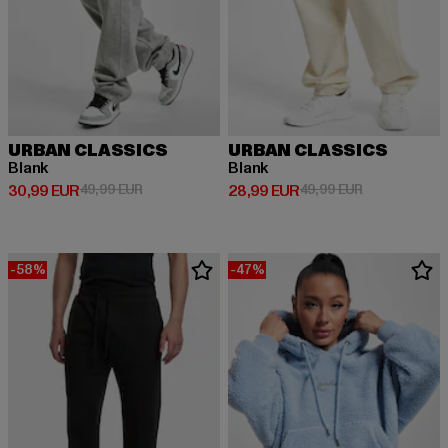
URBAN CLASSICS
URBAN CLASSICS
Blank
Blank
Prix courant: 30,99 EUR
Prix en promotion: 49,99 EUR
Prix courant: 28,99 EUR
Prix en promo
30,99 EUR
49,99 EUR
28,99 EUR
49,99 EUR
-58%
-47%