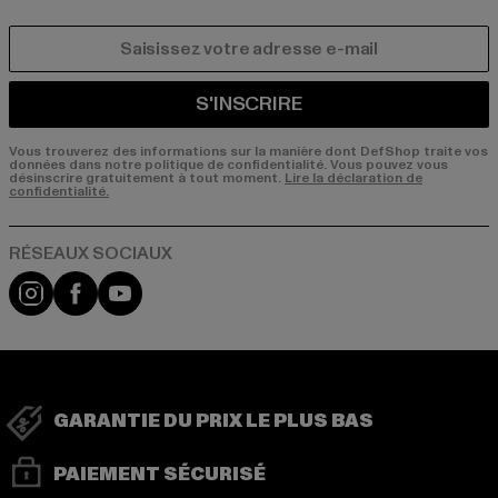
COURRIEL
S'INSCRIRE
Vous trouverez des informations sur la manière dont DefShop traite vos
données dans notre politique de confidentialité. Vous pouvez vous
désinscrire gratuitement à tout moment.
Lire la déclaration de
confidentialité.
Visit our Instagram page:
Visit our Facebook page:
Visit our YouTube channel:
GARANTIE DU PRIX LE PLUS BAS
PAIEMENT SÉCURISÉ