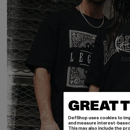
GREAT T
DefShop uses cookies to imp
and measure interest-based c
This may also include the pr