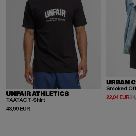
URBAN C
Smoked Of
UNFAIR ATHLETICS
Prix courant:
22,04 EUR
34
TAATAC T-Shirt
Prix courant: 43,99 EUR
43,99 EUR