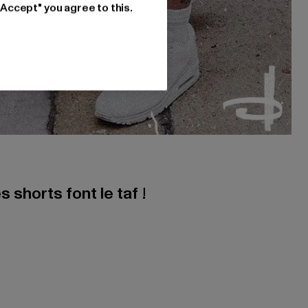
"Accept" you agree to this.
s shorts font le taf !