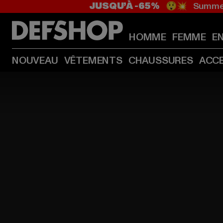
JUSQU’À -65%
😲💥 Summer
HOMME
FEMME
E
NOUVEAU
VÊTEMENTS
CHAUSSURES
ACC