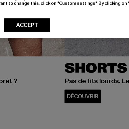
ant to change this, click on "Custom settings". By clicking on 
ACCEPT
SHORTS
prêt ?
Pas de fits lourds. Le