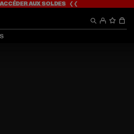
ACCÉDER AUX SOLDES
❮❮
S