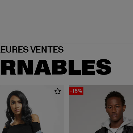
URNABLES
-15%