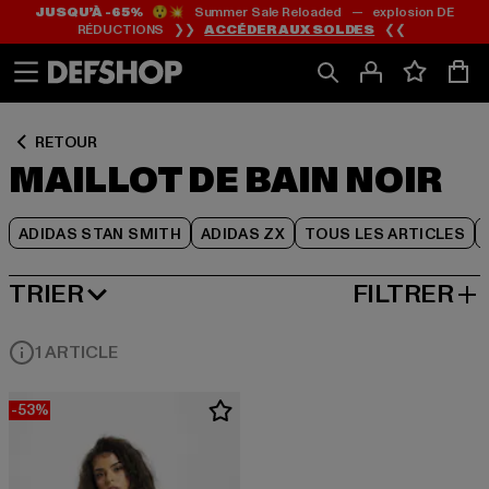
JUSQU’À -65%
😲💥 Summer Sale Reloaded — explosion DE
Passer
Passer
Passer
RÉDUCTIONS ❯❯
ACCÉDER AUX SOLDES
❮❮
au
au
au
Contenu
Pied
Grille
de
de
page
produits
RETOUR
MAILLOT DE BAIN NOIR
ADIDAS STAN SMITH
ADIDAS ZX
TOUS LES ARTICLES
TRIER
FILTRER
MEILLEURES VENTES
1 ARTICLE
-53%