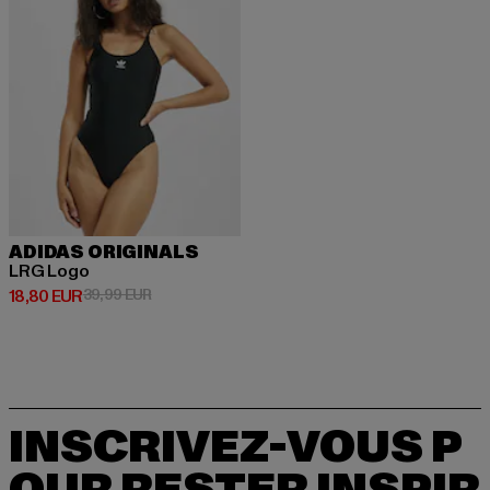
ADIDAS ORIGINALS
LRG Logo
Prix courant: 18,80 EUR
Prix en promotion: 39,99 EUR
18,80 EUR
39,99 EUR
INSCRIVEZ-VOUS P