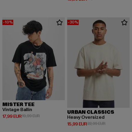
-10%
-30%
MISTER TEE
Vintage Ballin
URBAN CLASSICS
Prix courant: 17,99 EUR
Prix en promotion: 19,99 EUR
17,99 EUR
19,99 EUR
Heavy Oversized
Prix courant: 15,99 EUR
Prix en promot
15,99 EUR
22,99 EUR