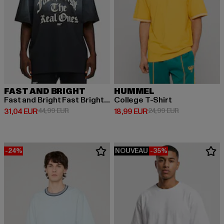
FAST AND BRIGHT
HUMMEL
Fast and Bright Fast Bright Tee
College T-Shirt
Prix courant: 31,04 EUR
Prix en promotion: 44,99 EUR
Prix courant: 18,99 EUR
Prix en promot
31,04 EUR
44,99 EUR
18,99 EUR
24,99 EUR
-24%
NOUVEAU
-35%