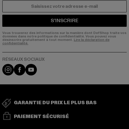
COURRIEL
S'INSCRIRE
Vous trouverez des informations sur la manière dont DefShop traite vos
données dans notre politique de confidentialité. Vous pouvez vous
désinscrire gratuitement à tout moment.
Lire la déclaration de
confidentialité.
Visit our Instagram page:
Visit our Facebook page:
Visit our YouTube channel:
GARANTIE DU PRIX LE PLUS BAS
PAIEMENT SÉCURISÉ