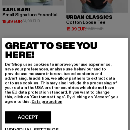
KARL KANI
Small Signature Essential
URBAN CLASSICS
Prix courant: 18,89 EUR
Prix en promotion: 34,99 EUR
18,89 EUR
34,99 EUR
Cotton Loose Tee
Prix courant: 15,99 EUR
Prix en promot
15,99 EUR
19,99 EUR
GREAT TO SEE YOU
HERE!
-45%
-14%
DefShop uses cookies to improve your use experience,
save your preferences, analyse use behaviour and to
provide and measure interest-based contents and
advertising. In addition, we allow partners to extract data
or to use cookies. This may also include the processing of
your data in the USA or other countries which do not have
the EU data protection standard. If you want to change
this, click on "Custom settings". By clicking on "Accept" you
agree to this.
Data protection
ACCEPT