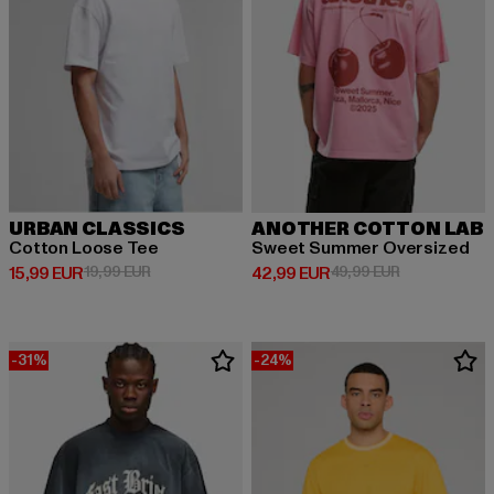
URBAN CLASSICS
ANOTHER COTTON LAB
Cotton Loose Tee
Sweet Summer Oversized
Prix courant: 15,99 EUR
Prix en promotion: 19,99 EUR
Prix courant: 42,99 EUR
Prix en promo
15,99 EUR
19,99 EUR
42,99 EUR
49,99 EUR
-31%
-24%