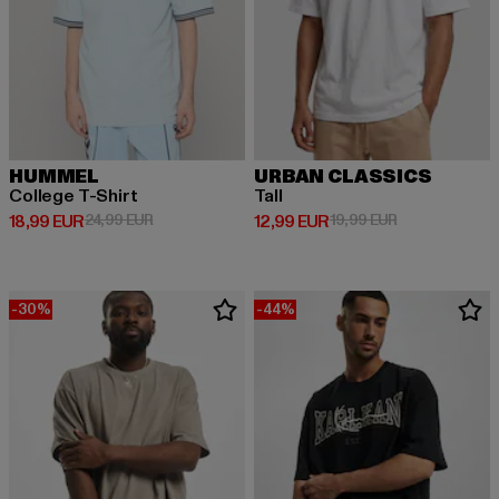
HUMMEL
URBAN CLASSICS
College T-Shirt
Tall
Prix courant: 18,99 EUR
Prix en promotion: 24,99 EUR
Prix courant: 12,99 EUR
Prix en promot
18,99 EUR
24,99 EUR
12,99 EUR
19,99 EUR
-30%
-44%