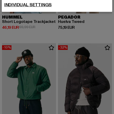
INDIVIDUAL SETTINGS
HUMMEL
PEGADOR
Short Logotape Trackjacket
Huelva Tweed
Prix courant: 46,19 EUR
Prix en promotion: 69,99 EUR
Prix courant: 75,19 EUR
46,19 EUR
69,99 EUR
75,19 EUR
-10%
-32%