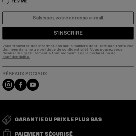
FEMME
COURRIEL
S'INSCRIRE
Vous trouverez des informations sur la manière dont DefShop traite vos
données dans notre politique de confidentialité. Vous pouvez vous
désinscrire gratuitement à tout moment.
Lire la déclaration de
confidentialité.
Visit our Instagram page:
Visit our Facebook page:
Visit our YouTube channel:
GARANTIE DU PRIX LE PLUS BAS
PAIEMENT SÉCURISÉ