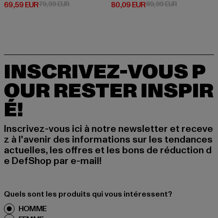
Prix courant: 69,59 EUR
Prix en promotion: 79,99 EUR
Prix courant: 80,09 EUR
Prix en promo
69,59 EUR
79,99 EUR
80,09 EUR
89,99 EUR
INSCRIVEZ-VOUS P
OUR RESTER INSPIR
É!
Inscrivez-vous ici à notre newsletter et receve
z à l'avenir des informations sur les tendances
actuelles, les offres et les bons de réduction d
e DefShop par e-mail!
Quels sont les produits qui vous intéressent?
HOMME