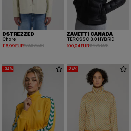
DSTREZZED
ZAVETTI CANADA
Chore
TEROSSO 3.0 HYBRID
Prix courant: 118,99 EUR
Prix en promotion: 139,99 EUR
Prix courant: 100,04 EUR
Prix en prom
118,99 EUR
139,99 EUR
100,04 EUR
114,99 EUR
-34%
-34%