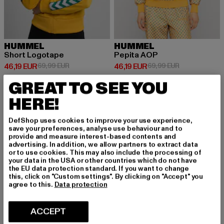
HUMMEL
HUMMEL
Short Logotape
Pepita AOP
Prix courant: 46,19 EUR
Prix en promotion: 69,99 EUR
Prix courant: 46,19 EUR
Prix en promot
46,19 EUR
69,99 EUR
46,19 EUR
69,99 EUR
GREAT TO SEE YOU
HERE!
-34%
DefShop uses cookies to improve your use experience,
save your preferences, analyse use behaviour and to
provide and measure interest-based contents and
advertising. In addition, we allow partners to extract data
or to use cookies. This may also include the processing of
your data in the USA or other countries which do not have
the EU data protection standard. If you want to change
this, click on "Custom settings". By clicking on "Accept" you
agree to this.
Data protection
ACCEPT