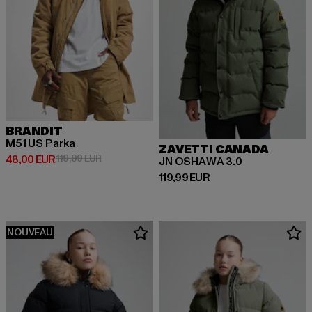
BRANDIT
M51 US Parka
ZAVETTI CANADA
Prix courant: 48,00 EUR
Prix en promotion: 119,99 EUR
48,00 EUR
119,99 EUR
JN OSHAWA 3.0
Prix courant: 119,99 EUR
119,99 EUR
NOUVEAU