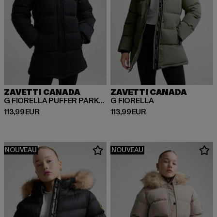
ZAVETTI CANADA
ZAVETTI CANADA
G FIORELLA PUFFER PARKA JACKET
G FIORELLA
Prix courant: 113,99 EUR
Prix courant: 113,99 EUR
113,99 EUR
113,99 EUR
NOUVEAU
NOUVEAU