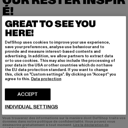
OUR RESTER INSPIR
É!
GREAT TO SEE YOU
Inscrivez-vous ici à notre newsletter et receve
z à l'avenir des informations sur les tendances
HERE!
actuelles, les offres et les bons de réduction d
e DefShop par e-mail!
DefShop uses cookies to improve your use experience,
save your preferences, analyse use behaviour and to
provide and measure interest-based contents and
advertising. In addition, we allow partners to extract data
or to use cookies. This may also include the processing of
Quels sont les produits qui vous intéressent?
your data in the USA or other countries which do not have
HOMME
the EU data protection standard. If you want to change
this, click on "Custom settings". By clicking on "Accept" you
FEMME
agree to this.
Data protection
COURRIEL
ACCEPT
S'INSCRIRE
INDIVIDUAL SETTINGS
Vous trouverez des informations sur la manière dont DefShop traite vos
données dans notre politique de confidentialité. Vous pouvez vous
désinscrire gratuitement à tout moment.
Lire la déclaration de