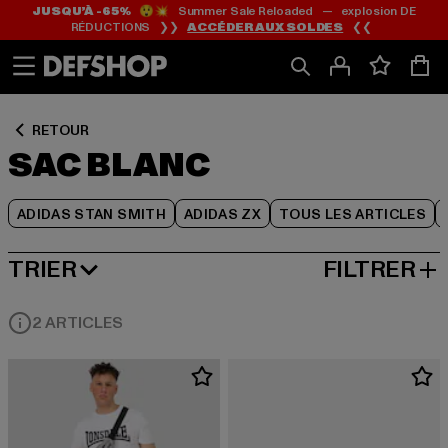
JUSQU’À -65%
😲💥 Summer Sale Reloaded — explosion DE
Passer
Passer
Passer
RÉDUCTIONS ❯❯
ACCÉDER AUX SOLDES
❮❮
au
au
au
Contenu
Pied
Grille
de
de
page
produits
RETOUR
SAC BLANC
ADIDAS STAN SMITH
ADIDAS ZX
TOUS LES ARTICLES
TRIER
FILTRER
MEILLEURES VENTES
2 ARTICLES