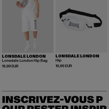
LONSDALE LONDON
LONSDALE LONDON
Hip
Lonsdale London Hip Bag
Prix courant: 19,99 EUR
19,99 EUR
Prix courant: 19,99 EUR
19,99 EUR
INSCRIVEZ-VOUS P