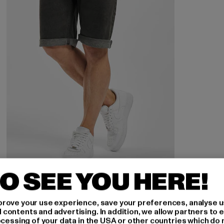
O SEE YOU HERE!
DENIM PROJECT
Mr. Orange
rove your use experience, save your preferences, analyse u
Prix courant: 18,00 EUR
Prix en promotion: 39,99 EUR
18,00 EUR
39,99 EUR
ontents and advertising. In addition, we allow partners to e
ocessing of your data in the USA or other countries which do 