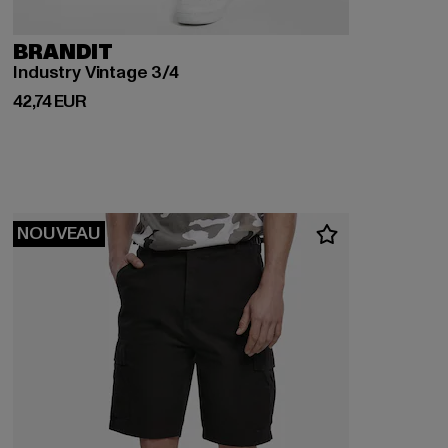
BRANDIT
Industry Vintage 3/4
Prix courant: 42,74 EUR
42,74 EUR
NOUVEAU