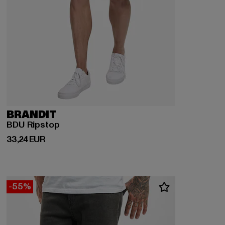
BRANDIT
BDU Ripstop
Prix courant: 33,24 EUR
33,24 EUR
-55%