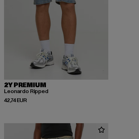
2Y PREMIUM
Leonardo Ripped
Prix courant: 42,74 EUR
42,74 EUR