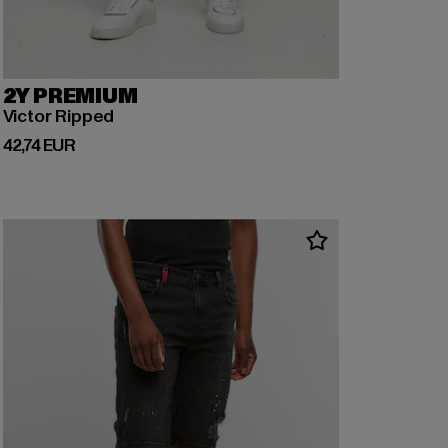
2Y PREMIUM
Victor Ripped
Prix courant: 42,74 EUR
42,74 EUR