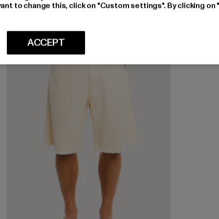
ant to change this, click on "Custom settings". By clicking on 
-10%
ACCEPT