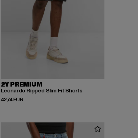
2Y PREMIUM
Leonardo Ripped Slim Fit Shorts
Prix courant: 42,74 EUR
42,74 EUR