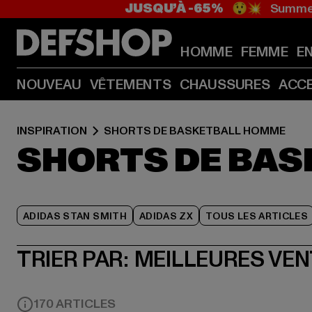
JUSQU’À -65%
😲💥 Summer
HOMME
FEMME
E
NOUVEAU
VÊTEMENTS
CHAUSSURES
ACC
INSPIRATION
SHORTS DE BASKETBALL HOMME
SHORTS DE BA
ADIDAS STAN SMITH
ADIDAS ZX
TOUS LES ARTICLES
TRIER PAR:
MEILLEURES VE
170 ARTICLES