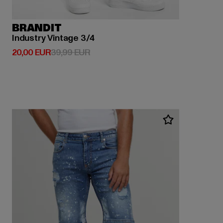
BRANDIT
Industry Vintage 3/4
Prix courant: 20,00 EUR
Prix en promotion: 39,99 EUR
20,00 EUR
39,99 EUR