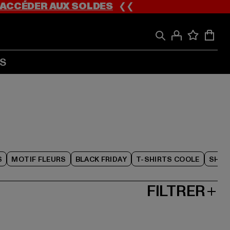
ACCÉDER AUX SOLDES
❮❮
S
S
MOTIF FLEURS
BLACK FRIDAY
T-SHIRTS COOLE
SHOR
FILTRER