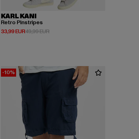
KARL KANI
Retro Pinstripes
Prix courant: 33,99 EUR
Prix en promotion: 49,99 EUR
33,99 EUR
49,99 EUR
-10%