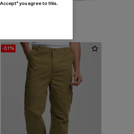
"Accept" you agree to this.
BLKVIS
Waffle
Prix courant: 47,49 EUR
47,49 EUR
-51%