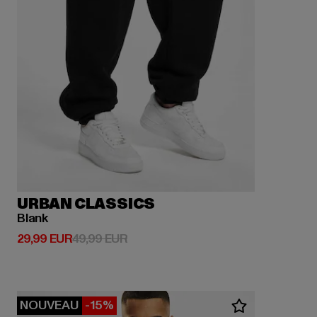
URBAN CLASSICS
Blank
Prix courant: 29,99 EUR
Prix en promotion: 49,99 EUR
29,99 EUR
49,99 EUR
NOUVEAU
-15%