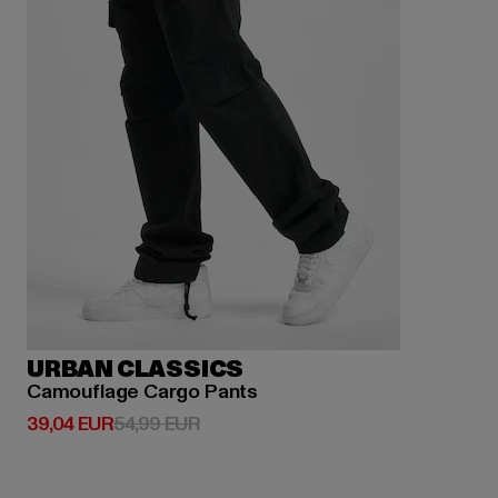
URBAN CLASSICS
Camouflage Cargo Pants
Prix courant: 39,04 EUR
Prix en promotion: 54,99 EUR
39,04 EUR
54,99 EUR