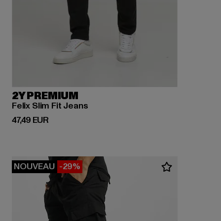
2Y PREMIUM
Felix Slim Fit Jeans
Prix courant: 47,49 EUR
47,49 EUR
NOUVEAU
-29%