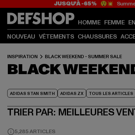
JUSQU’À -65%
😲💥 Summer
HOMME
FEMME
E
NOUVEAU
VÊTEMENTS
CHAUSSURES
ACC
INSPIRATION
BLACK WEEKEND - SUMMER SALE
BLACK WEEKEND
ADIDAS STAN SMITH
ADIDAS ZX
TOUS LES ARTICLES
TRIER PAR:
MEILLEURES VE
5,285 ARTICLES