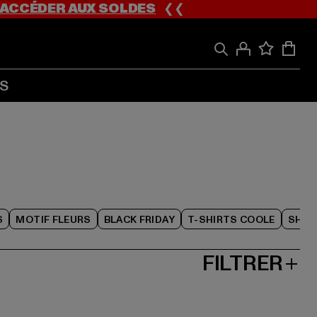
ACCÉDER AUX SOLDES
❮❮
S
S
MOTIF FLEURS
BLACK FRIDAY
T-SHIRTS COOLE
SHOR
FILTRER