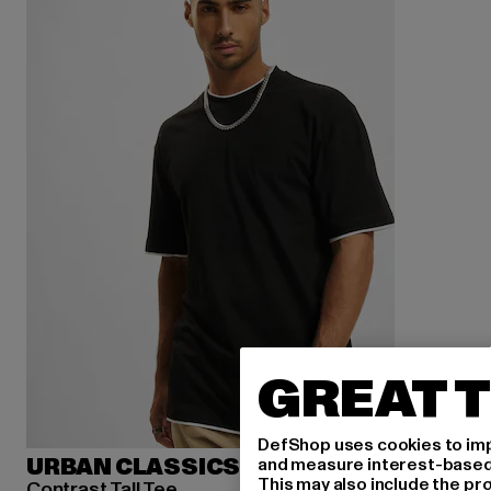
GREAT T
DefShop uses cookies to imp
and measure interest-based c
URBAN CLASSICS
This may also include the pr
Contrast Tall Tee