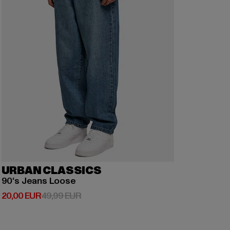
URBAN CLASSICS
90‘s Jeans Loose
Prix courant: 20,00 EUR
Prix en promotion: 49,99 EUR
20,00 EUR
49,99 EUR