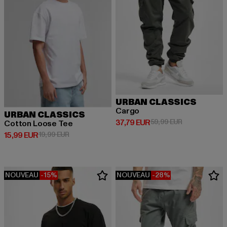
URBAN CLASSICS
Cargo
URBAN CLASSICS
Prix courant: 37,79 EUR
Prix en promot
37,79 EUR
59,99 EUR
Cotton Loose Tee
Prix courant: 15,99 EUR
Prix en promotion: 19,99 EUR
15,99 EUR
19,99 EUR
NOUVEAU
-15%
NOUVEAU
-28%