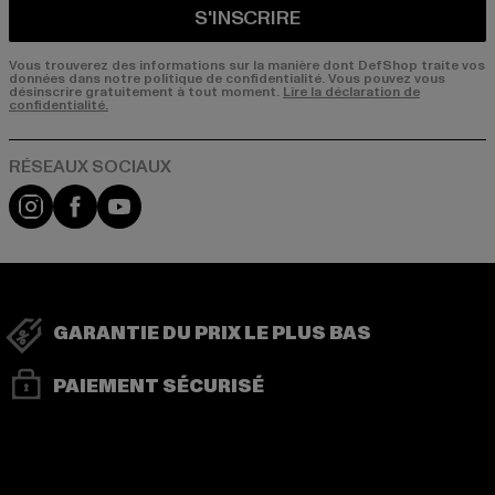
S'INSCRIRE
Vous trouverez des informations sur la manière dont DefShop traite vos
données dans notre politique de confidentialité. Vous pouvez vous
désinscrire gratuitement à tout moment.
Lire la déclaration de
confidentialité.
Visit our Instagram page:
Visit our Facebook page:
Visit our YouTube channel:
GARANTIE DU PRIX LE PLUS BAS
PAIEMENT SÉCURISÉ