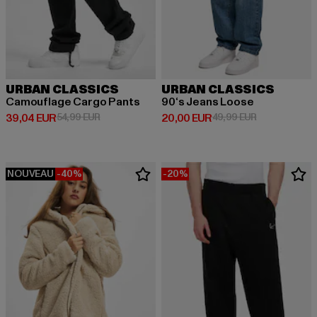
URBAN CLASSICS
URBAN CLASSICS
Camouflage Cargo Pants
90‘s Jeans Loose
Prix courant: 39,04 EUR
Prix en promotion: 54,99 EUR
Prix courant: 20,00 EUR
Prix en promo
39,04 EUR
54,99 EUR
20,00 EUR
49,99 EUR
NOUVEAU
-40%
-20%