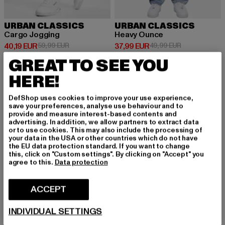
URBAN CLASSICS
URBAN CLASSICS
Cargo Jogging
Heavy Ounce
Prix courant: 40,19 EUR
Prix en promotion: 59,99 EUR
Prix courant: 37,99 EUR
Prix en promot
40,19 EUR
59,99 EUR
37,99 EUR
49,99 EUR
GREAT TO SEE YOU
HERE!
-43%
NOUVEAU
-40%
DefShop uses cookies to improve your use experience,
save your preferences, analyse use behaviour and to
provide and measure interest-based contents and
advertising. In addition, we allow partners to extract data
or to use cookies. This may also include the processing of
your data in the USA or other countries which do not have
the EU data protection standard. If you want to change
this, click on "Custom settings". By clicking on "Accept" you
agree to this.
Data protection
ACCEPT
INDIVIDUAL SETTINGS