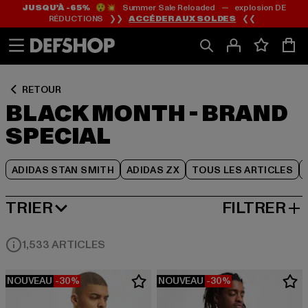
JUSQU’À -65%
😲💥 Summer Sale Reloaded — explosion DE
Passer
Passer
Passer
RÉDUCTIONS ❯❯
ACCÉDER AUX SOLDES
❮❮
au
au
au
Contenu
Pied
Grille
de
de
page
produits
RETOUR
BLACK MONTH - BRAND
SPECIAL
ADIDAS STAN SMITH
ADIDAS ZX
TOUS LES ARTICLES
TRIER
FILTRER
MEILLEURES VENTES
1,533 ARTICLES
NOUVEAU
-30%
NOUVEAU
-30%