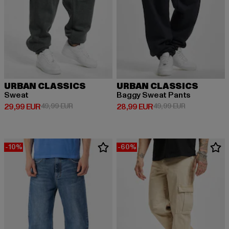
URBAN CLASSICS
URBAN CLASSICS
Sweat
Baggy Sweat Pants
Prix courant: 29,99 EUR
Prix en promotion: 49,99 EUR
Prix courant: 28,99 EUR
Prix en promo
29,99 EUR
49,99 EUR
28,99 EUR
49,99 EUR
-10%
-60%