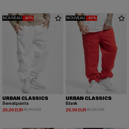
NOUVEAU
-40%
NOUVEAU
-40%
URBAN CLASSICS
URBAN CLASSICS
Sweatpants
Blank
Prix courant: 29,99 EUR
Prix en promotion: 49,99 EUR
Prix courant: 29,99 EUR
Prix en promo
29,99 EUR
49,99 EUR
29,99 EUR
49,99 EUR