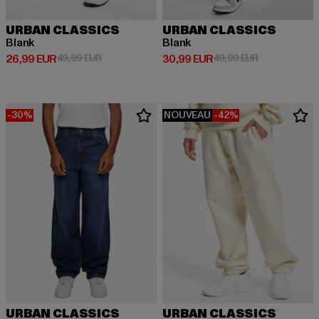
URBAN CLASSICS
URBAN CLASSICS
Blank
Blank
Prix courant: 26,99 EUR
Prix en promotion: 49,99 EUR
Prix courant: 30,99 EUR
Prix en promo
26,99 EUR
49,99 EUR
30,99 EUR
49,99 EUR
-30%
NOUVEAU
-42%
URBAN CLASSICS
URBAN CLASSICS