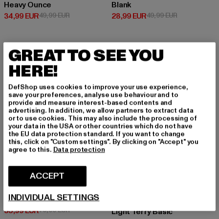
Heavy Ounce
Blank
Prix courant: 34,99 EUR
Prix en promotion: 49,99 EUR
Prix courant: 28,99 EUR
Prix en promo
34,99 EUR
49,99 EUR
28,99 EUR
49,99 EUR
GREAT TO SEE YOU
-30%
-58%
HERE!
DefShop uses cookies to improve your use experience,
save your preferences, analyse use behaviour and to
provide and measure interest-based contents and
advertising. In addition, we allow partners to extract data
or to use cookies. This may also include the processing of
your data in the USA or other countries which do not have
the EU data protection standard. If you want to change
this, click on "Custom settings". By clicking on "Accept" you
agree to this.
Data protection
ACCEPT
KARL KANI
INDIVIDUAL SETTINGS
KK Small Signature Five Pocket Denim Vintage Baggy
URBAN CLASSICS
Prix courant: 55,99 EUR
Prix en promotion: 79,99 EUR
55,99 EUR
79,99 EUR
Light Terry Basic