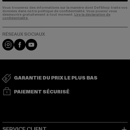
Vous trouverez des informations sur la manière dont DefShop traite vos
données dans notre politique de confidentialité. Vous pouvez vous
désinscrire gratuitement à tout moment.
Lire la déclaration de
confidentialité.
Visit our Instagram page:
Visit our Facebook page:
Visit our YouTube channel:
GARANTIE DU PRIX LE PLUS BAS
PAIEMENT SÉCURISÉ