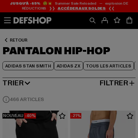
JUSQU’À -65%
😲💥 Summer Sale Reloaded — explosion DE
Passer
Passer
Passer
RÉDUCTIONS ❯❯
ACCÉDER AUX SOLDES
❮❮
au
au
au
Contenu
Pied
Grille
de
de
page
produits
RETOUR
PANTALON HIP-HOP
ADIDAS STAN SMITH
ADIDAS ZX
TOUS LES ARTICLES
TRIER
FILTRER
MEILLEURES VENTES
466 ARTICLES
NOUVEAU
-40%
-21%