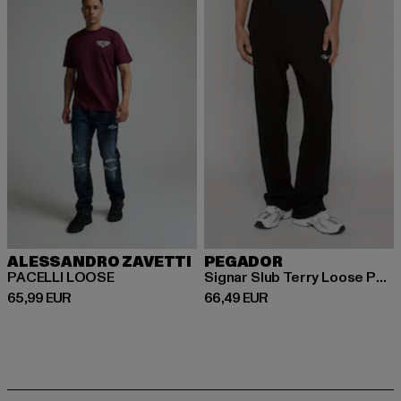
ALESSANDRO ZAVETTI
PEGADOR
PACELLI LOOSE
Signar Slub Terry Loose Pants
Prix courant: 65,99 EUR
Prix courant: 66,49 EUR
65,99 EUR
66,49 EUR