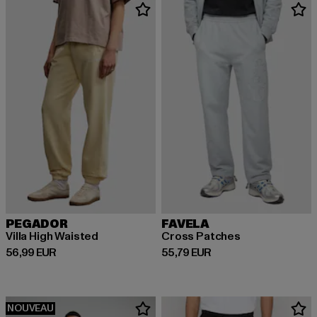
PEGADOR
FAVELA
Villa High Waisted
Cross Patches
Prix courant: 56,99 EUR
Prix courant: 55,79 EUR
56,99 EUR
55,79 EUR
NOUVEAU