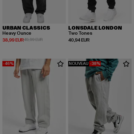
URBAN CLASSICS
LONSDALE LONDON
Heavy Ounce
Two Tones
Prix courant: 38,99 EUR
Prix en promotion: 49,99 EUR
Prix courant: 40,94 EUR
38,99 EUR
49,99 EUR
40,94 EUR
-46%
NOUVEAU
-38%