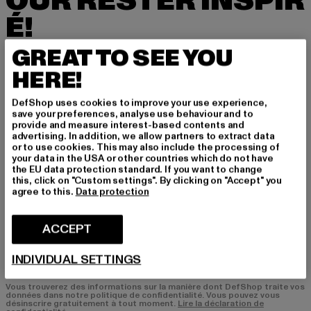
OUR RESTER INSPIR
É!
GREAT TO SEE YOU
Inscrivez-vous ici à notre newsletter et receve
z à l'avenir des informations sur les tendances
HERE!
actuelles, les offres et les bons de réduction d
e DefShop par e-mail!
DefShop uses cookies to improve your use experience,
save your preferences, analyse use behaviour and to
provide and measure interest-based contents and
advertising. In addition, we allow partners to extract data
or to use cookies. This may also include the processing of
Quels sont les produits qui vous intéressent?
your data in the USA or other countries which do not have
HOMME
the EU data protection standard. If you want to change
this, click on "Custom settings". By clicking on "Accept" you
FEMME
agree to this.
Data protection
COURRIEL
ACCEPT
S'INSCRIRE
INDIVIDUAL SETTINGS
Vous trouverez des informations sur la manière dont DefShop traite vos
données dans notre politique de confidentialité. Vous pouvez vous
désinscrire gratuitement à tout moment.
Lire la déclaration de