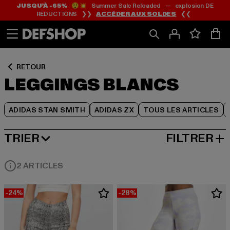
JUSQU’À -65%
😲💥 Summer Sale Reloaded — explosion DE
Passer
Passer
Passer
RÉDUCTIONS ❯❯
ACCÉDER AUX SOLDES
❮❮
au
au
au
Contenu
Pied
Grille
de
de
page
produits
RETOUR
LEGGINGS BLANCS
ADIDAS STAN SMITH
ADIDAS ZX
TOUS LES ARTICLES
TRIER
FILTRER
MEILLEURES VENTES
2 ARTICLES
-24%
-28%