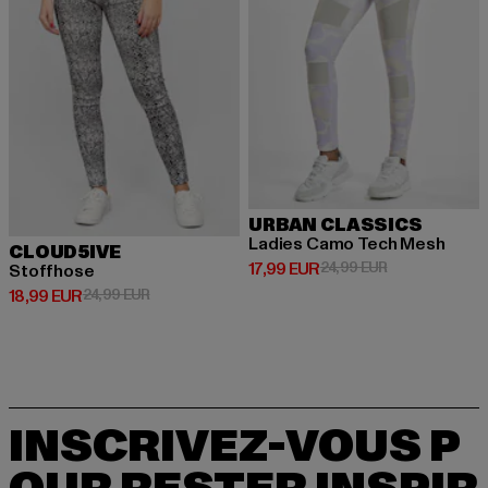
URBAN CLASSICS
Ladies Camo Tech Mesh
CLOUD5IVE
Prix courant: 17,99 EUR
Prix en promoti
17,99 EUR
24,99 EUR
Stoffhose
Prix courant: 18,99 EUR
Prix en promotion: 24,99 EUR
18,99 EUR
24,99 EUR
INSCRIVEZ-VOUS P