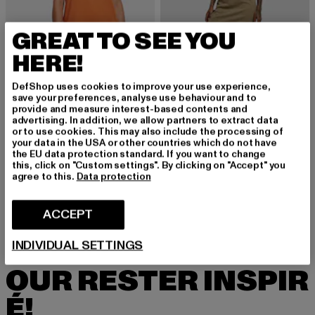
GREAT TO SEE YOU
HERE!
DefShop uses cookies to improve your use experience,
save your preferences, analyse use behaviour and to
provide and measure interest-based contents and
URBAN CLASSICS
advertising. In addition, we allow partners to extract data
Ladies Turtle Extended Shoulder
URBAN CLASSICS
or to use cookies. This may also include the processing of
Prix courant: 12,90 EUR
Prix en promotion: 29,99 EUR
12,90 EUR
29,99 EUR
Ladies Turtle Extended Shoulder
your data in the USA or other countries which do not have
the EU data protection standard. If you want to change
Prix courant: 12,90 EUR
Prix en promot
12,90 EUR
29,99 EUR
this, click on "Custom settings". By clicking on "Accept" you
agree to this.
Data protection
ACCEPT
INSCRIVEZ-VOUS P
INDIVIDUAL SETTINGS
OUR RESTER INSPIR
É!