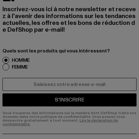
Inscrivez-vous ici à notre newsletter et receve
z à l'avenir des informations sur les tendances
actuelles, les offres et les bons de réduction d
e DefShop par e-mail!
Quels sont les produits qui vous intéressent?
HOMME
FEMME
COURRIEL
S'INSCRIRE
Vous trouverez des informations sur la manière dont DefShop traite vos
données dans notre politique de confidentialité. Vous pouvez vous
désinscrire gratuitement à tout moment.
Lire la déclaration de
confidentialité.