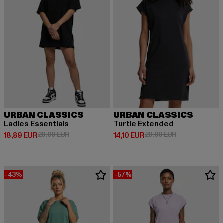
URBAN CLASSICS
URBAN CLASSICS
Ladies Essentials
Turtle Extended
Prix courant: 18,89 EUR
Prix en promotion: 29,99 EUR
Prix courant: 14,10 EUR
Prix en promoti
18,89 EUR
29,99 EUR
14,10 EUR
29,99 EUR
-43%
-57%