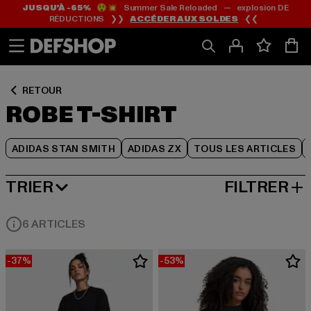
JUSQU’À -65%
😲💥 Summer Sale Reloaded — explosion DE
Passer
Passer
Passer
RÉDUCTIONS ❯❯
ACCÉDER AUX SOLDES
❮❮
au
au
au
Contenu
Pied
Grille
de
de
page
produits
RETOUR
ROBE T-SHIRT
ADIDAS STAN SMITH
ADIDAS ZX
TOUS LES ARTICLES
TRIER
FILTRER
MEILLEURES VENTES
6 ARTICLES
-37%
-53%