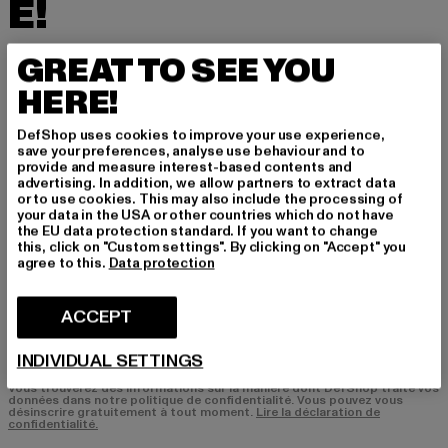
É!
Inscrivez-vous ici à notre newsletter et receve
GREAT TO SEE YOU
z à l'avenir des informations sur les tendances
HERE!
actuelles, les offres et les bons de réduction d
e DefShop par e-mail!
DefShop uses cookies to improve your use experience,
save your preferences, analyse use behaviour and to
provide and measure interest-based contents and
advertising. In addition, we allow partners to extract data
Quels sont les produits qui vous intéressent?
or to use cookies. This may also include the processing of
your data in the USA or other countries which do not have
HOMME
the EU data protection standard. If you want to change
FEMME
this, click on "Custom settings". By clicking on "Accept" you
agree to this.
Data protection
COURRIEL
ACCEPT
S'INSCRIRE
INDIVIDUAL SETTINGS
Vous trouverez des informations sur la manière dont DefShop traite vos
données dans notre politique de confidentialité. Vous pouvez vous
désinscrire gratuitement à tout moment.
Lire la déclaration de
confidentialité.