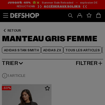
JUSQU’À -65%
😲💥 Summer Sale Reloaded — explosion DE
Passer
Passer
Passer
RÉDUCTIONS ❯❯
ACCÉDER AUX SOLDES
❮❮
au
au
au
Contenu
Pied
Grille
de
de
page
produits
RETOUR
MANTEAU GRIS FEMME
ADIDAS STAN SMITH
ADIDAS ZX
TOUS LES ARTICLES
TRIER
FILTRER
MEILLEURES VENTES
1 ARTICLE
-60%