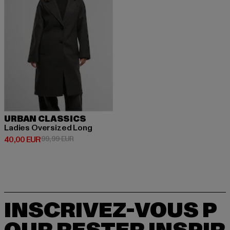
URBAN CLASSICS
Ladies Oversized Long
Prix courant: 40,00 EUR
Prix en promotion: 99,99 EUR
40,00 EUR
99,99 EUR
INSCRIVEZ-VOUS P