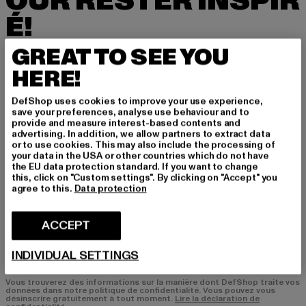
OUR RESTER INSPIR
É!
GREAT TO SEE YOU
Inscrivez-vous ici à notre newsletter et receve
z à l'avenir des informations sur les tendances
HERE!
actuelles, les offres et les bons de réduction d
e DefShop par e-mail!
DefShop uses cookies to improve your use experience,
save your preferences, analyse use behaviour and to
provide and measure interest-based contents and
advertising. In addition, we allow partners to extract data
or to use cookies. This may also include the processing of
Quels sont les produits qui vous intéressent?
your data in the USA or other countries which do not have
HOMME
the EU data protection standard. If you want to change
this, click on "Custom settings". By clicking on "Accept" you
FEMME
agree to this.
Data protection
COURRIEL
ACCEPT
S'INSCRIRE
INDIVIDUAL SETTINGS
Vous trouverez des informations sur la manière dont DefShop traite vos
données dans notre politique de confidentialité. Vous pouvez vous
désinscrire gratuitement à tout moment.
Lire la déclaration de