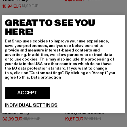
Prix courant: 10,94 EUR
Prix en promotion: 14,99 EUR
10,94 EUR
14,99 EUR
GREAT TO SEE YOU
-34%
-29%
HERE!
DefShop uses cookies to improve your use experience,
save your preferences, analyse use behaviour and to
provide and measure interest-based contents and
advertising. In addition, we allow partners to extract data
or to use cookies. This may also include the processing of
your data in the USA or other countries which do not have
the EU data protection standard. If you want to change
this, click on "Custom settings". By clicking on "Accept" you
agree to this.
Data protection
ACCEPT
INDIVIDUAL SETTINGS
URBAN CLASSICS
URBAN CLASSICS
Ladies Fluffy
Heavy Basic Loose
Prix courant: 32,99 EUR
Prix en promotion: 49,99 EUR
Prix courant: 19,87 EUR
Prix en promoti
32,99 EUR
49,99 EUR
19,87 EUR
27,99 EUR