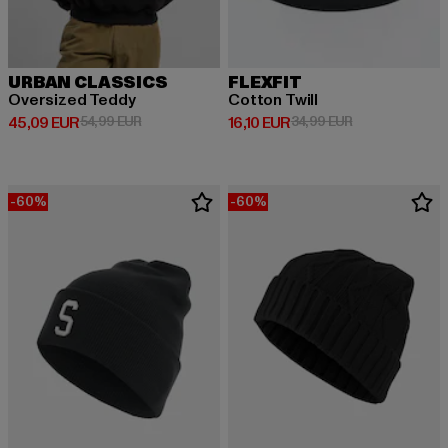
URBAN CLASSICS
FLEXFIT
Oversized Teddy
Cotton Twill
Prix courant: 45,09 EUR
Prix en promotion: 54,99 EUR
Prix courant: 16,10 EUR
Prix en promoti
45,09 EUR
54,99 EUR
16,10 EUR
34,99 EUR
-60%
-60%