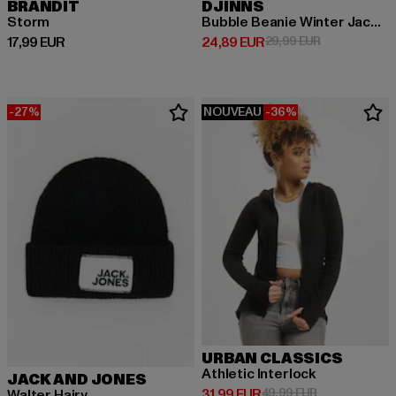
BRANDIT
DJINNS
Storm
Bubble Beanie Winter Jacquard
Prix courant: 17,99 EUR
Prix courant: 24,89 EUR
Prix en promo
17,99 EUR
24,89 EUR
29,99 EUR
-27%
NOUVEAU
-36%
URBAN CLASSICS
Athletic Interlock
JACK AND JONES
Prix courant: 31,99 EUR
Prix en promot
31,99 EUR
49,99 EUR
Walter Hairy