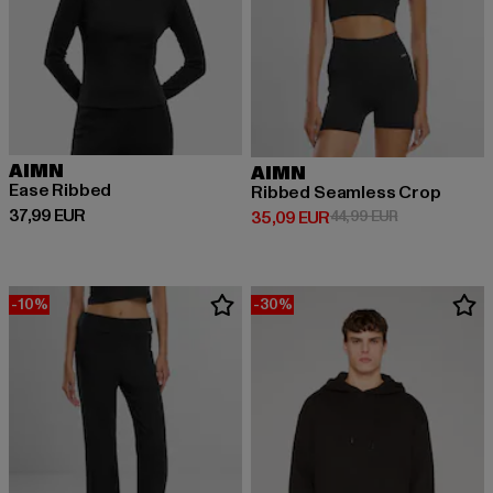
AIMN
AIMN
Ease Ribbed
Ribbed Seamless Crop
Prix courant: 37,99 EUR
37,99 EUR
Prix courant: 35,09 EUR
Prix en promot
35,09 EUR
44,99 EUR
-10%
-30%