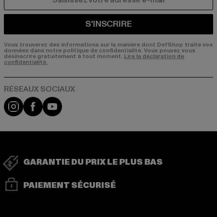
COURRIEL
S'INSCRIRE
Vous trouverez des informations sur la manière dont DefShop traite vos
données dans notre politique de confidentialité. Vous pouvez vous
désinscrire gratuitement à tout moment.
Lire la déclaration de
confidentialité.
Visit our Instagram page:
Visit our Facebook page:
Visit our YouTube channel:
GARANTIE DU PRIX LE PLUS BAS
PAIEMENT SÉCURISÉ