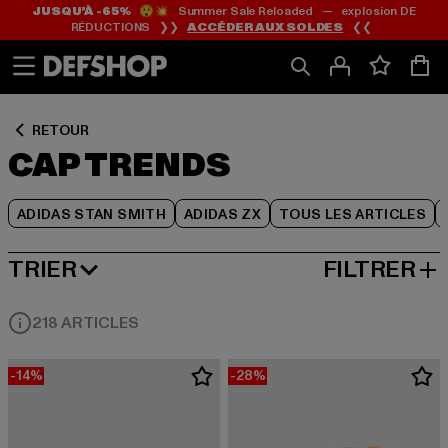
JUSQU’À -65%
😲💥 Summer Sale Reloaded — explosion DE
Passer
Passer
Passer
RÉDUCTIONS ❯❯
ACCÉDER AUX SOLDES
❮❮
au
au
au
Contenu
Pied
Grille
de
de
page
produits
RETOUR
CAP TRENDS
ADIDAS STAN SMITH
ADIDAS ZX
TOUS LES ARTICLES
TRIER
FILTRER
MEILLEURES VENTES
218 ARTICLES
-14%
-28%