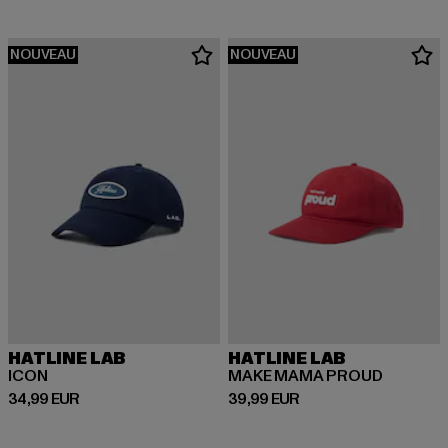
NOUVEAU
NOUVEAU
HATLINE LAB
HATLINE LAB
ICON
MAKE MAMA PROUD
Prix courant: 34,99 EUR
Prix courant: 39,99 EUR
34,99 EUR
39,99 EUR