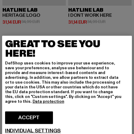
HATLINE LAB
HATLINE LAB
HERITAGE LOGO
I DONT WORK HERE
Prix courant: 31,14 EUR
Prix en promotion: 34,99 EUR
Prix courant: 31,14 EUR
Prix en promoti
31,14 EUR
34,99 EUR
31,14 EUR
34,99 EUR
GREAT TO SEE YOU
-11%
-10%
HERE!
DefShop uses cookies to improve your use experience,
save your preferences, analyse use behaviour and to
provide and measure interest-based contents and
advertising. In addition, we allow partners to extract data
or to use cookies. This may also include the processing of
your data in the USA or other countries which do not have
the EU data protection standard. If you want to change
this, click on "Custom settings". By clicking on "Accept" you
agree to this.
Data protection
ACCEPT
INDIVIDUAL SETTINGS