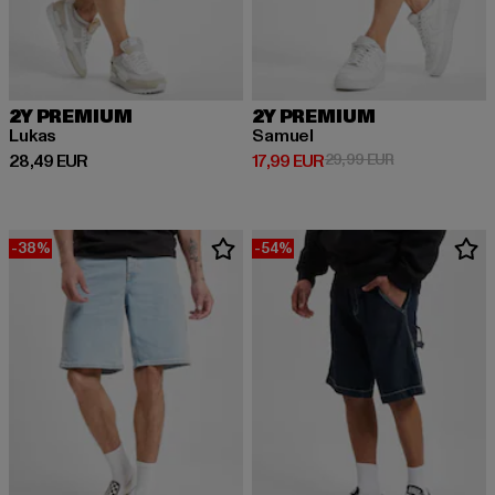
2Y PREMIUM
2Y PREMIUM
Lukas
Samuel
Prix courant: 28,49 EUR
Prix courant: 17,99 EUR
Prix en promot
28,49 EUR
17,99 EUR
29,99 EUR
-38%
-54%