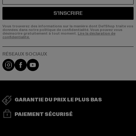
COURRIEL
S'INSCRIRE
Vous trouverez des informations sur la manière dont DefShop traite vos
données dans notre politique de confidentialité. Vous pouvez vous
désinscrire gratuitement à tout moment.
Lire la déclaration de
confidentialité.
Visit our Instagram page:
Visit our Facebook page:
Visit our YouTube channel:
GARANTIE DU PRIX LE PLUS BAS
PAIEMENT SÉCURISÉ