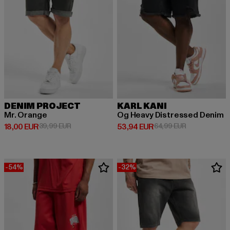
DENIM PROJECT
KARL KANI
Mr. Orange
Og Heavy Distressed Denim
Prix courant: 18,00 EUR
Prix en promotion: 39,99 EUR
Prix courant: 53,94 EUR
Prix en promo
18,00 EUR
39,99 EUR
53,94 EUR
64,99 EUR
-54%
-32%