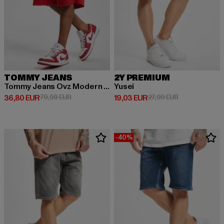
TOMMY JEANS
2Y PREMIUM
Tommy Jeans Ovz Modern Sport Bb Shorts
Yusei
Prix courant: 36,80 EUR
Prix en promotion: 79,99 EUR
Prix courant: 19,03 EUR
Prix en promot
36,80 EUR
79,99 EUR
19,03 EUR
27,99 EUR
-40%