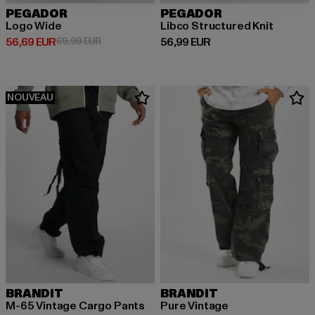
PEGADOR
PEGADOR
Logo Wide
Libco Structured Knit
Prix courant: 56,69 EUR
Prix en promotion: 69,99 EUR
Prix courant: 56,99 EUR
56,69 EUR
69,99 EUR
56,99 EUR
NOUVEAU
BRANDIT
BRANDIT
M-65 Vintage Cargo Pants
Pure Vintage