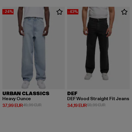
-24%
-43%
URBAN CLASSICS
DEF
Heavy Ounce
DEF Wood Straight Fit Jeans
Prix courant: 37,99 EUR
Prix en promotion: 49,99 EUR
Prix courant: 34,19 EUR
Prix en promot
37,99 EUR
49,99 EUR
34,19 EUR
59,99 EUR