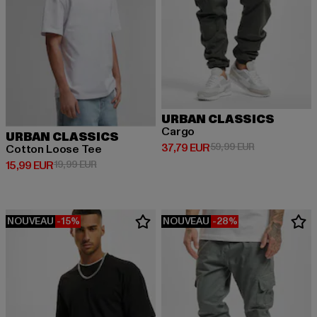
URBAN CLASSICS
Cargo
URBAN CLASSICS
Prix courant: 37,79 EUR
Prix en promot
37,79 EUR
59,99 EUR
Cotton Loose Tee
Prix courant: 15,99 EUR
Prix en promotion: 19,99 EUR
15,99 EUR
19,99 EUR
NOUVEAU
-15%
NOUVEAU
-28%