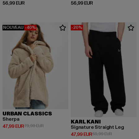
Prix courant: 56,99 EUR
Prix courant: 56,99 EUR
56,99 EUR
56,99 EUR
NOUVEAU
-40%
-20%
URBAN CLASSICS
Sherpa
KARL KANI
Prix courant: 47,99 EUR
Prix en promotion: 79,99 EUR
47,99 EUR
79,99 EUR
Signature Straight Leg
Prix courant: 47,99 EUR
Prix en promot
47,99 EUR
59,99 EUR