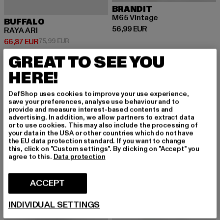
BRANDIT
M65 Vintage
BUFFALO
Prix courant: 56,99 EUR
56,99 EUR
RAYA ARI
Prix courant: 66,87 EUR
Prix en promotion: 75,99 EUR
66,87 EUR
75,99 EUR
GREAT TO SEE YOU
HERE!
-19%
DefShop uses cookies to improve your use experience,
save your preferences, analyse use behaviour and to
provide and measure interest-based contents and
advertising. In addition, we allow partners to extract data
or to use cookies. This may also include the processing of
your data in the USA or other countries which do not have
the EU data protection standard. If you want to change
this, click on "Custom settings". By clicking on "Accept" you
agree to this.
Data protection
ACCEPT
INDIVIDUAL SETTINGS