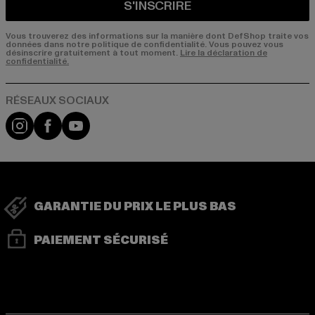
S'INSCRIRE
Vous trouverez des informations sur la manière dont DefShop traite vos
données dans notre politique de confidentialité. Vous pouvez vous
désinscrire gratuitement à tout moment.
Lire la déclaration de
confidentialité.
Visit our Instagram page:
Visit our Facebook page:
Visit our YouTube channel:
GARANTIE DU PRIX LE PLUS BAS
PAIEMENT SÉCURISÉ