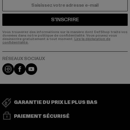
COURRIEL
S'INSCRIRE
Vous trouverez des informations sur la manière dont DefShop traite vos
données dans notre politique de confidentialité. Vous pouvez vous
désinscrire gratuitement à tout moment.
Lire la déclaration de
confidentialité.
Visit our Instagram page:
Visit our Facebook page:
Visit our YouTube channel:
GARANTIE DU PRIX LE PLUS BAS
PAIEMENT SÉCURISÉ