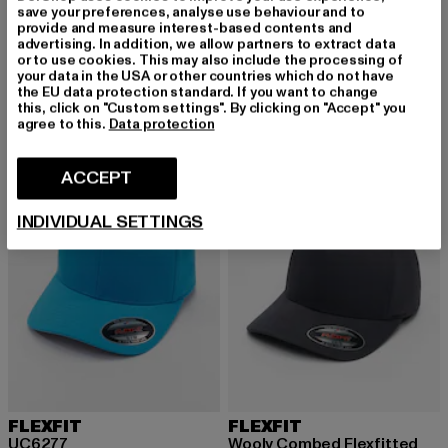
save your preferences, analyse use behaviour and to
FLEXFIT
FLEXFIT
provide and measure interest-based contents and
advertising. In addition, we allow partners to extract data
Wooly Combed
Wooly Combed
or to use cookies. This may also include the processing of
Prix courant: 14,99 EUR
Prix courant: 14,99 EUR
14,99 EUR
14,99 EUR
your data in the USA or other countries which do not have
the EU data protection standard. If you want to change
this, click on "Custom settings". By clicking on "Accept" you
agree to this.
Data protection
-17%
NOUVEAU
ACCEPT
INDIVIDUAL SETTINGS
FLEXFIT
FLEXFIT
UC6277
Wooly Combed Flexfitted