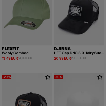
FLEXFIT
DJINNS
Wooly Combed
HFT Cap DNC 3.0 Hairy Suede
Prix courant: 13,49 EUR
Prix en promotion: 14,99 EUR
Prix courant: 20,99 EUR
Prix en promo
13,49 EUR
14,99 EUR
20,99 EUR
29,99 EUR
-20%
-10%