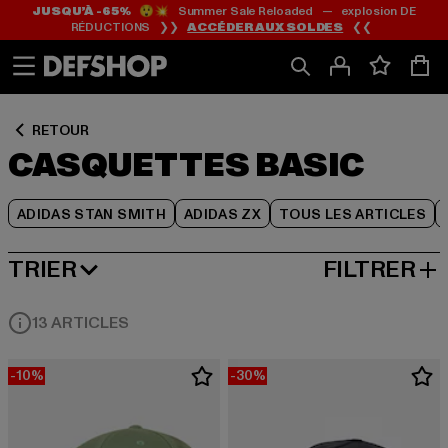
JUSQU’À -65%
😲💥 Summer Sale Reloaded — explosion DE
Passer
Passer
Passer
RÉDUCTIONS ❯❯
ACCÉDER AUX SOLDES
❮❮
au
au
au
Contenu
Pied
Grille
de
de
page
produits
RETOUR
CASQUETTES BASIC
ADIDAS STAN SMITH
ADIDAS ZX
TOUS LES ARTICLES
TRIER
FILTRER
MEILLEURES VENTES
13 ARTICLES
-10%
-30%