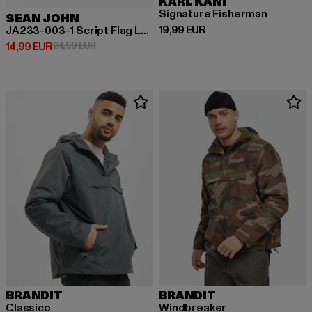
KARL KANI
Signature Fisherman
SEAN JOHN
Prix courant: 19,99 EUR
19,99 EUR
JA233-003-1 Script Flag Label Short Beanie
Prix courant: 14,99 EUR
Prix en promotion: 24,99 EUR
14,99 EUR
24,99 EUR
BRANDIT
BRANDIT
Classico
Windbreaker