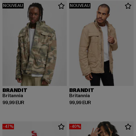
NOUVEAU
NOUVEAU
BRANDIT
BRANDIT
Britannia
Britannia
Prix courant: 99,99 EUR
Prix courant: 99,99 EUR
99,99 EUR
99,99 EUR
-47%
-40%