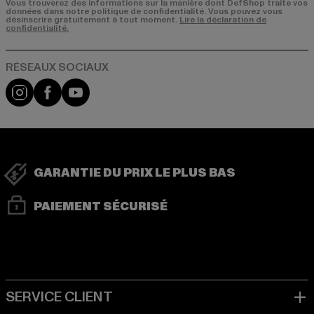
Vous trouverez des informations sur la manière dont DefShop traite vos
données dans notre politique de confidentialité. Vous pouvez vous
désinscrire gratuitement à tout moment.
Lire la déclaration de
confidentialité.
Visit our Instagram page:
Visit our Facebook page:
Visit our YouTube channel:
GARANTIE DU PRIX LE PLUS BAS
PAIEMENT SÉCURISÉ