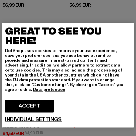
Prix courant: 56,99 EUR
Prix courant: 56,99 EUR
56,99 EUR
56,99 EUR
GREAT TO SEE YOU
-24%
-10%
HERE!
DefShop uses cookies to improve your use experience,
save your preferences, analyse use behaviour and to
provide and measure interest-based contents and
advertising. In addition, we allow partners to extract data
or to use cookies. This may also include the processing of
your data in the USA or other countries which do not have
the EU data protection standard. If you want to change
this, click on "Custom settings". By clicking on "Accept" you
agree to this.
Data protection
ACCEPT
BRANDIT
INDIVIDUAL SETTINGS
BW Fleece
BRANDIT
Prix courant: 13,49 EUR
Prix en promoti
13,49 EUR
14,99 EUR
Ladies Britannia
Prix courant: 64,59 EUR
Prix en promotion: 84,99 EUR
64,59 EUR
84,99 EUR