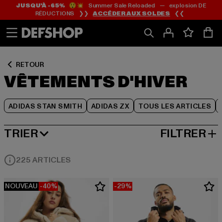
JUSQU’À -65%
😲💥 Summer Sale Reloaded — explosion DE
Passer
Passer
Passer
RÉDUCTIONS ❯❯
ACCÉDER AUX SOLDES
❮❮
au
au
au
Contenu
Pied
Grille
de
de
page
produits
RETOUR
VÊTEMENTS D'HIVER
ADIDAS STAN SMITH
ADIDAS ZX
TOUS LES ARTICLES
TRIER
FILTRER
MEILLEURES VENTES
225 ARTICLES
NOUVEAU
-40%
-29%