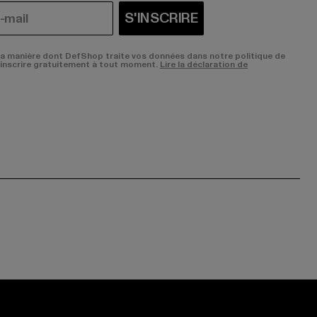
S'INSCRIRE
la manière dont DefShop traite vos données dans notre politique de
sinscrire gratuitement à tout moment.
Lire la déclaration de
ge:
ok page:
ouTube channel: