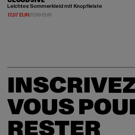
CLOUD5IVE
Leichtes Sommerkleid mit Knopfleiste
Prix courant: 17,07 EUR
Prix en promotion: 27,99 EUR
17,07 EUR
27,99 EUR
INSCRIVEZ
VOUS POU
RESTER