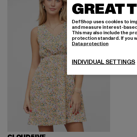
GREAT T
DefShop uses cookies to imp
and measure interest-based c
This may also include the pr
protection standard. If you w
Data protection
INDIVIDUAL SETTINGS