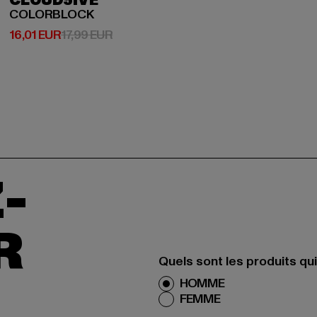
CLOUD5IVE
COLORBLOCK
Prix courant: 16,01 EUR
Prix en promotion: 17,99 EUR
16,01 EUR
17,99 EUR
-
R
Quels sont les produits qu
HOMME
FEMME