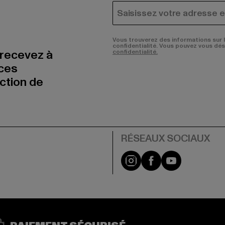
COURRIEL
Vous trouverez des informations sur 
confidentialité. Vous pouvez vous dé
 recevez à
confidentialité.
nces
uction de
Visit our Instagram pa
Visit our Facebo
Visit our Y