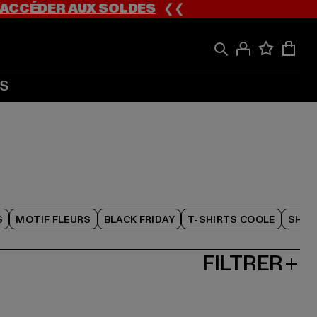
ACCÉDER AUX SOLDES
❮❮
S
S
MOTIF FLEURS
BLACK FRIDAY
T-SHIRTS COOLE
SHOR
FILTRER