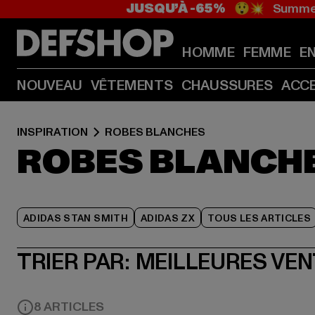
JUSQU’À -65%
😲💥 Summer
HOMME
FEMME
E
NOUVEAU
VÊTEMENTS
CHAUSSURES
ACC
INSPIRATION
ROBES BLANCHES
ROBES BLANCH
ADIDAS STAN SMITH
ADIDAS ZX
TOUS LES ARTICLES
TRIER PAR:
MEILLEURES VE
8 ARTICLES