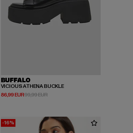
BUFFALO
VICIOUS ATHENA BUCKLE
Prix courant: 86,99 EUR
Prix en promotion: 99,99 EUR
86,99 EUR
99,99 EUR
-16%