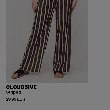
CLOUD5IVE
Striped
Prix courant: 29,99 EUR
29,99 EUR