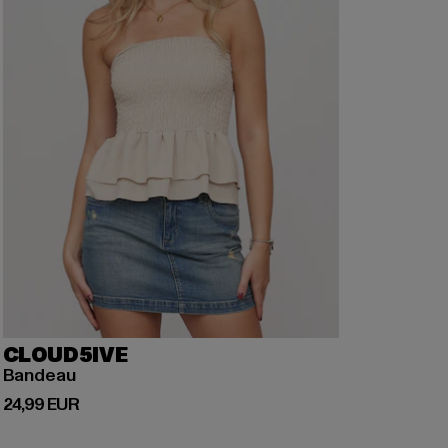
CLOUD5IVE
Bandeau
Prix courant: 24,99 EUR
24,99 EUR