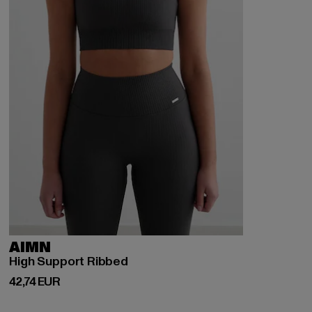
AIMN
High Support Ribbed
Prix courant: 42,74 EUR
42,74 EUR