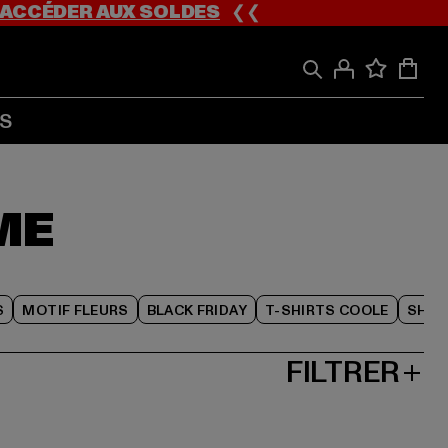
ACCÉDER AUX SOLDES
❮❮
S
ME
S
MOTIF FLEURS
BLACK FRIDAY
T-SHIRTS COOLE
SHOR
FILTRER