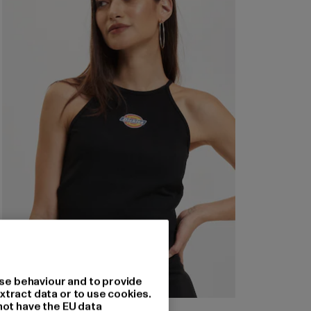
se behaviour and to provide
xtract data or to use cookies.
not have the EU data
DICKIES