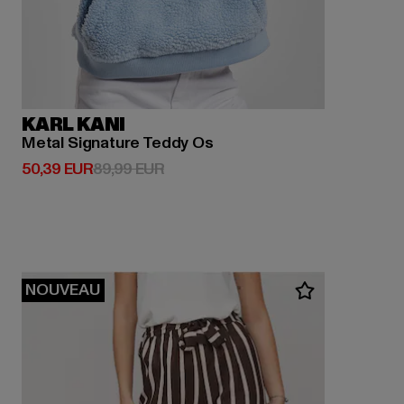
KARL KANI
Metal Signature Teddy Os
Prix courant: 50,39 EUR
Prix en promotion: 89,99 EUR
50,39 EUR
89,99 EUR
NOUVEAU