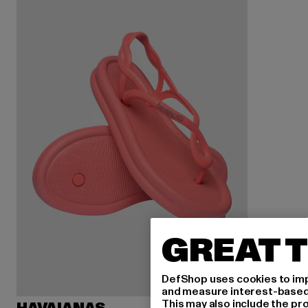
GREAT T
DefShop uses cookies to imp
and measure interest-based c
This may also include the pr