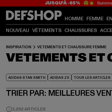
JUSQU’À -65%
😲💥 Summer
HOMME
FEMME
E
NOUVEAU
VÊTEMENTS
CHAUSSURES
ACC
INSPIRATION
VETEMENTS ET CHAUSSURE FEMME
VETEMENTS ET
ADIDAS STAN SMITH
ADIDAS ZX
TOUS LES ARTICLES
TRIER PAR:
MEILLEURES VE
3,292 ARTICLES