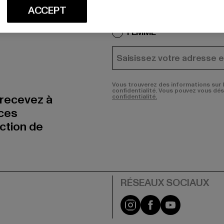
Quels sont les produits qu
ACCEPT
HOMME
FEMME
COURRIEL
Vous trouverez des informations sur 
confidentialité. Vous pouvez vous dé
 recevez à
confidentialité.
nces
uction de
Visit our Instagram pa
Visit our Facebo
Visit our Y