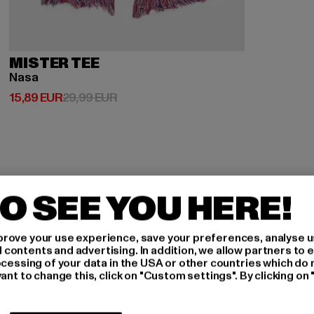
MISTER TEE
Nasa
Prix courant: 15,89 EUR
Prix en promotion: 29,99 EUR
15,89 EUR
29,99 EUR
O SEE YOU HERE!
-
rove your use experience, save your preferences, analyse u
ontents and advertising. In addition, we allow partners to e
ocessing of your data in the USA or other countries which do 
ant to change this, click on "Custom settings". By clicking on 
R