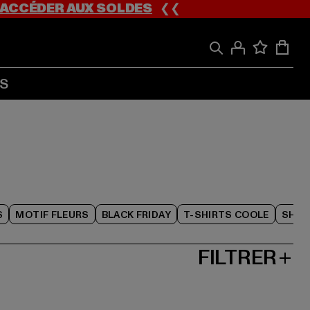
ACCÉDER AUX SOLDES
❮❮
S
S
MOTIF FLEURS
BLACK FRIDAY
T-SHIRTS COOLE
SHOR
FILTRER