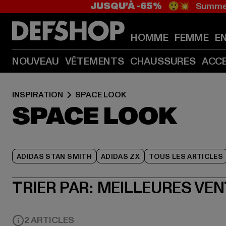
JUSQU’À -65%
😲💥 Summer
HOMME
FEMME
E
NOUVEAU
VÊTEMENTS
CHAUSSURES
ACC
INSPIRATION
SPACE LOOK
SPACE LOOK
ADIDAS STAN SMITH
ADIDAS ZX
TOUS LES ARTICLES
TRIER PAR:
MEILLEURES VE
2 ARTICLES