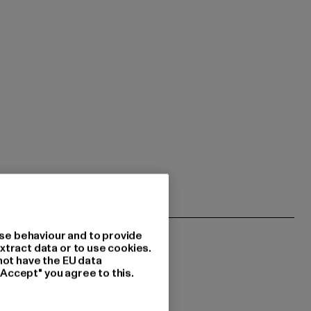
se behaviour and to provide
xtract data or to use cookies.
not have the EU data
"Accept" you agree to this.