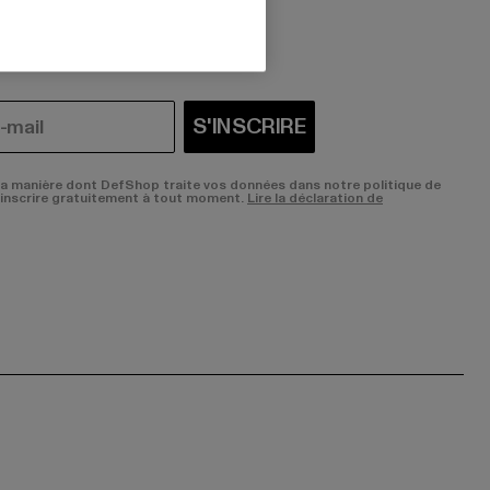
i vous intéressent?
S'INSCRIRE
la manière dont DefShop traite vos données dans notre politique de
sinscrire gratuitement à tout moment.
Lire la déclaration de
ge:
ok page:
ouTube channel: