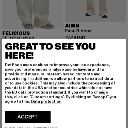
AIMN
Ease Ribbed
FELICIOUS
Prix courant: 47,49 EUR
47,49 EUR
FELI Oversized
GREAT TO SEE YOU
Prix courant: 36,84 EUR
Prix en promotion: 54,99 EUR
36,84 EUR
54,99 EUR
HERE!
DefShop uses cookies to improve your use experience,
-30%
-58%
save your preferences, analyse use behaviour and to
provide and measure interest-based contents and
advertising. In addition, we allow partners to extract data
or to use cookies. This may also include the processing of
your data in the USA or other countries which do not have
the EU data protection standard. If you want to change
this, click on "Custom settings". By clicking on "Accept" you
agree to this.
Data protection
ACCEPT