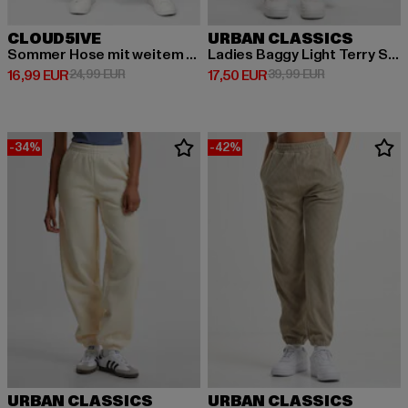
CLOUD5IVE
URBAN CLASSICS
Sommer Hose mit weitem Beinschnitt und Ribbed Material
Ladies Baggy Light Terry Sweat Pants
Prix courant: 16,99 EUR
Prix en promotion: 24,99 EUR
Prix courant: 17,50 EUR
Prix en promot
16,99 EUR
24,99 EUR
17,50 EUR
39,99 EUR
-34%
-42%
URBAN CLASSICS
URBAN CLASSICS