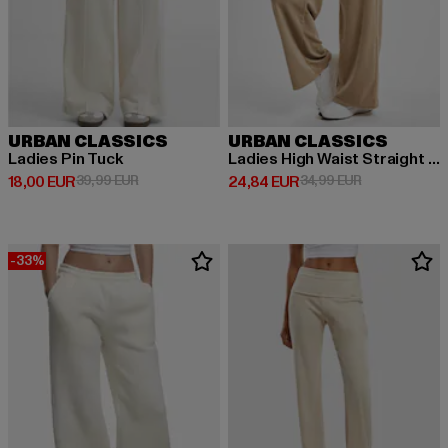
URBAN CLASSICS
URBAN CLASSICS
Ladies Pin Tuck
Ladies High Waist Straight Velvet
Prix courant: 18,00 EUR
Prix en promotion: 39,99 EUR
Prix courant: 24,84 EUR
Prix en promot
18,00 EUR
39,99 EUR
24,84 EUR
34,99 EUR
-33%