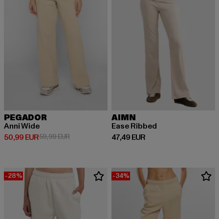
PEGADOR
AIMN
Anni Wide
Ease Ribbed
Prix courant: 50,99 EUR
Prix en promotion: 59,99 EUR
Prix courant: 47,49 EUR
50,99 EUR
59,99 EUR
47,49 EUR
-28%
-34%