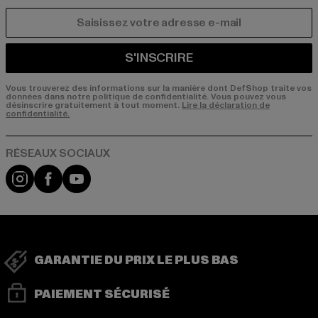
COURRIEL
S'INSCRIRE
Vous trouverez des informations sur la manière dont DefShop traite vos
données dans notre politique de confidentialité. Vous pouvez vous
désinscrire gratuitement à tout moment.
Lire la déclaration de
confidentialité.
Visit our Instagram page:
Visit our Facebook page:
Visit our YouTube channel:
GARANTIE DU PRIX LE PLUS BAS
PAIEMENT SÉCURISÉ