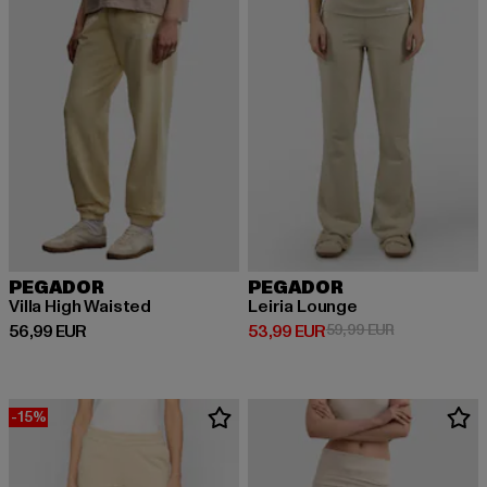
PEGADOR
PEGADOR
Villa High Waisted
Leiria Lounge
Prix courant: 56,99 EUR
Prix courant: 53,99 EUR
Prix en promo
56,99 EUR
53,99 EUR
59,99 EUR
-15%