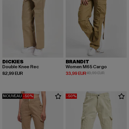
DICKIES
BRANDIT
Double Knee Rec
Women M65 Cargo
Prix courant: 82,99 EUR
Prix courant: 33,99 EUR
Prix en promo
82,99 EUR
33,99 EUR
49,99 EUR
NOUVEAU
-50%
-50%