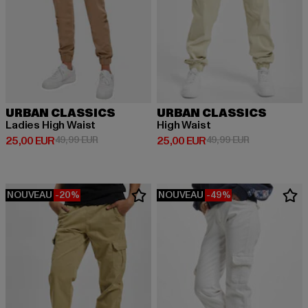
URBAN CLASSICS
URBAN CLASSICS
Ladies High Waist
High Waist
Prix courant: 25,00 EUR
Prix en promotion: 49,99 EUR
Prix courant: 25,00 EUR
Prix en promo
25,00 EUR
49,99 EUR
25,00 EUR
49,99 EUR
NOUVEAU
-20%
NOUVEAU
-49%