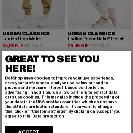
URBAN CLASSICS
URBAN CLASSICS
Ladies High Waist
Ladies Essentials Stretch Denim
Prix courant: 35,99 EUR
Prix en promotion: 44,99 EUR
Prix courant: 35,69 EUR
Prix en promo
35,99 EUR
44,99 EUR
35,69 EUR
69,99 EUR
GREAT TO SEE YOU
HERE!
-44%
DefShop uses cookies to improve your use experience,
save your preferences, analyse use behaviour and to
provide and measure interest-based contents and
advertising. In addition, we allow partners to extract data
or to use cookies. This may also include the processing of
your data in the USA or other countries which do not have
the EU data protection standard. If you want to change
this, click on "Custom settings". By clicking on "Accept" you
agree to this.
Data protection
ACCEPT