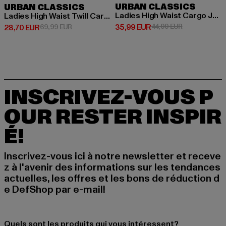
URBAN CLASSICS
URBAN CLASSICS
Ladies High Waist Cargo Jogging
Ladies High Waist Twill Cargo Pants
Prix courant: 35,99 EUR
Prix en promot
35,99 EUR
44,99 EUR
Prix courant: 28,70 EUR
Prix en promotion: 69,99 EUR
28,70 EUR
69,99 EUR
INSCRIVEZ-VOUS P
OUR RESTER INSPIR
É!
Inscrivez-vous ici à notre newsletter et receve
z à l'avenir des informations sur les tendances
actuelles, les offres et les bons de réduction d
e DefShop par e-mail!
Quels sont les produits qui vous intéressent?