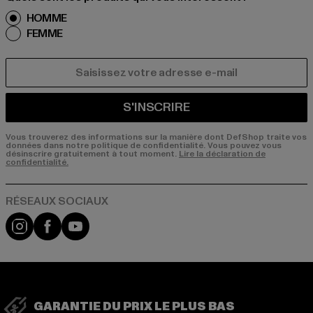
HOMME
FEMME
COURRIEL
S'INSCRIRE
Vous trouverez des informations sur la manière dont DefShop traite vos
données dans notre politique de confidentialité. Vous pouvez vous
désinscrire gratuitement à tout moment.
Lire la déclaration de
confidentialité.
Visit our Instagram page:
Visit our Facebook page:
Visit our YouTube channel:
GARANTIE DU PRIX LE PLUS BAS