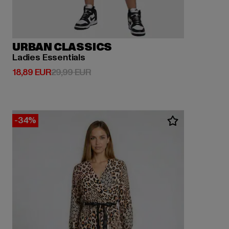
URBAN CLASSICS
Ladies Essentials
Prix courant: 18,89 EUR
Prix en promotion: 29,99 EUR
18,89 EUR
29,99 EUR
-34%