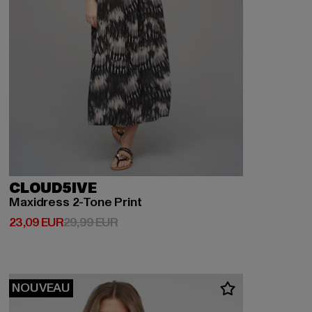
CLOUD5IVE
Maxidress 2-Tone Print
Prix courant: 23,09 EUR
Prix en promotion: 29,99 EUR
23,09 EUR
29,99 EUR
NOUVEAU