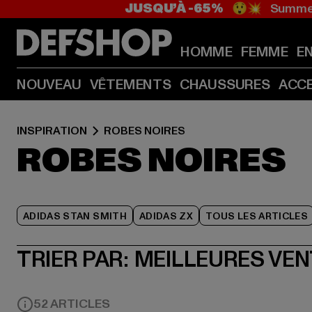
JUSQU’À -65%
😲💥 Summer
HOMME
FEMME
E
NOUVEAU
VÊTEMENTS
CHAUSSURES
ACC
INSPIRATION
ROBES NOIRES
ROBES NOIRES
ADIDAS STAN SMITH
ADIDAS ZX
TOUS LES ARTICLES
TRIER PAR:
MEILLEURES VE
52 ARTICLES