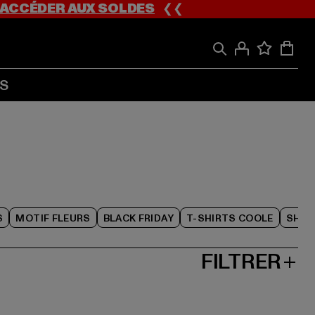
ACCÉDER AUX SOLDES
❮❮
S
S
MOTIF FLEURS
BLACK FRIDAY
T-SHIRTS COOLE
SHOR
FILTRER