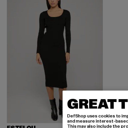
GREAT T
DefShop uses cookies to imp
and measure interest-based c
This may also include the pr