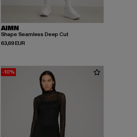
AIMN
Shape Seamless Deep Cut
Prix courant: 63,69 EUR
63,69 EUR
-10%