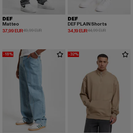
DEF
DEF
Matteo
DEF PLAIN Shorts
Prix courant: 37,99 EUR
Prix en promotion: 49,99 EUR
Prix courant: 34,19 EUR
Prix en promot
37,99 EUR
49,99 EUR
34,19 EUR
44,99 EUR
-18%
-32%