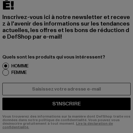
É!
Inscrivez-vous ici à notre newsletter et receve
z à l'avenir des informations sur les tendances
actuelles, les offres et les bons de réduction d
e DefShop par e-mail!
Quels sont les produits qui vous intéressent?
HOMME
FEMME
COURRIEL
S'INSCRIRE
Vous trouverez des informations sur la manière dont DefShop traite vos
données dans notre politique de confidentialité. Vous pouvez vous
désinscrire gratuitement à tout moment.
Lire la déclaration de
confidentialité.