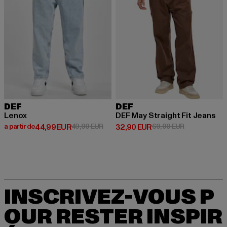
DEF
DEF
Lenox
DEF May Straight Fit Jeans
Prix courant: A partir de 44,99 EUR
Prix en promotion: 49,99 EUR
Prix courant: 32,90 EUR
Prix en promo
a partir de
44,99 EUR
49,99 EUR
32,90 EUR
69,99 EUR
INSCRIVEZ-VOUS P
OUR RESTER INSPIR