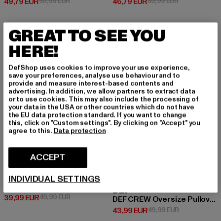
Prix courant: 49,79 EUR
Prix en promotion: 59,99 EUR
Prix courant: 46,79 EUR
Prix en promo
49,79 EUR
59,99 EUR
46,79 EUR
59,99 EUR
GREAT TO SEE YOU
-20%
-12%
HERE!
DefShop uses cookies to improve your use experience,
save your preferences, analyse use behaviour and to
provide and measure interest-based contents and
advertising. In addition, we allow partners to extract data
or to use cookies. This may also include the processing of
your data in the USA or other countries which do not have
the EU data protection standard. If you want to change
this, click on "Custom settings". By clicking on "Accept" you
agree to this.
Data protection
ACCEPT
DEF
INDIVIDUAL SETTINGS
Texas
DEF
Prix courant: 39,99 EUR
Prix en promotion: 49,99 EUR
39,99 EUR
49,99 EUR
DEF CREW Oversize Pullover
Prix courant: 43,99 EUR
Prix en promo
43,99 EUR
49,99 EUR