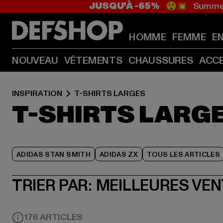
JUSQU’À -65%
😲💥 Summer
HOMME
FEMME
E
NOUVEAU
VÊTEMENTS
CHAUSSURES
ACC
INSPIRATION
T-SHIRTS LARGES
T-SHIRTS LARG
ADIDAS STAN SMITH
ADIDAS ZX
TOUS LES ARTICLES
TRIER PAR:
MEILLEURES VE
176 ARTICLES