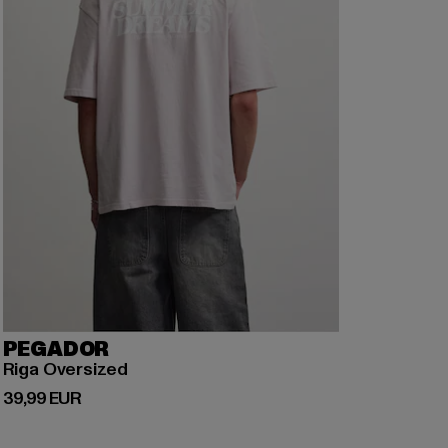
PEGADOR
Riga Oversized
Prix courant: 39,99 EUR
39,99 EUR