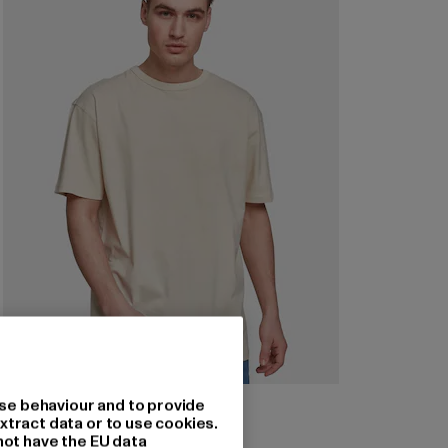
URBAN CLASSICS
se behaviour and to provide
Oversized
xtract data or to use cookies.
not have the EU data