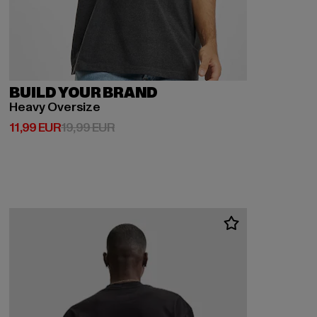
BUILD YOUR BRAND
Heavy Oversize
Prix courant: 11,99 EUR
Prix en promotion: 19,99 EUR
11,99 EUR
19,99 EUR