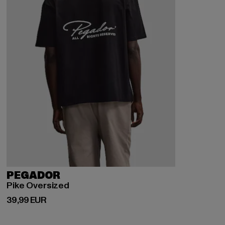
PEGADOR
Pike Oversized
Prix courant: 39,99 EUR
39,99 EUR