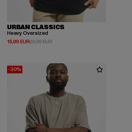
URBAN CLASSICS
Heavy Oversized
Prix courant: 15,99 EUR
Prix en promotion: 22,99 EUR
15,99 EUR
22,99 EUR
-30%