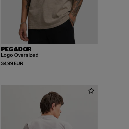
PEGADOR
Logo Oversized
Prix courant: 34,99 EUR
34,99 EUR