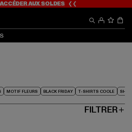
ACCÉDER AUX SOLDES
❮❮
S
S
MOTIF FLEURS
BLACK FRIDAY
T-SHIRTS COOLE
SHOR
FILTRER