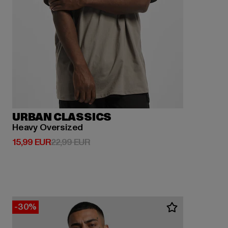
URBAN CLASSICS
Heavy Oversized
Prix courant: 15,99 EUR
Prix en promotion: 22,99 EUR
15,99 EUR
22,99 EUR
-30%