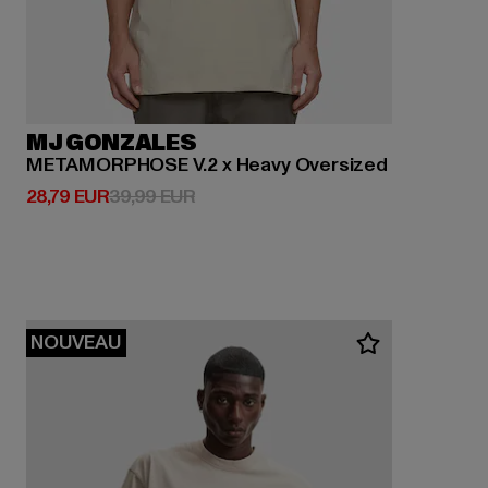
MJ GONZALES
METAMORPHOSE V.2 x Heavy Oversized
Prix courant: 28,79 EUR
Prix en promotion: 39,99 EUR
28,79 EUR
39,99 EUR
NOUVEAU