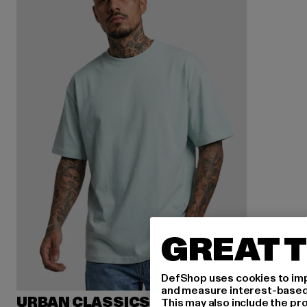
GREAT T
DefShop uses cookies to imp
and measure interest-based c
URBAN CLASSICS
This may also include the pr