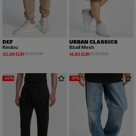
DEF
URBAN CLASSICS
Kindou
Bball Mesh
Prix courant: 35,99 EUR
Prix en promotion: 39,99 EUR
Prix courant: 14,83 EUR
Prix en promot
35,99 EUR
39,99 EUR
14,83 EUR
27,99 EUR
-55%
-31%