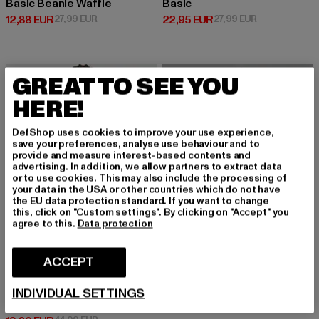
Basic Beanie Waffle
Basic
Prix courant: 12,88 EUR
Prix en promotion: 27,99 EUR
Prix courant: 22,95 EUR
Prix en promot
12,88 EUR
27,99 EUR
22,95 EUR
27,99 EUR
-56%
-35%
GREAT TO SEE YOU
HERE!
DefShop uses cookies to improve your use experience,
save your preferences, analyse use behaviour and to
provide and measure interest-based contents and
advertising. In addition, we allow partners to extract data
or to use cookies. This may also include the processing of
your data in the USA or other countries which do not have
the EU data protection standard. If you want to change
this, click on "Custom settings". By clicking on "Accept" you
agree to this.
Data protection
ACCEPT
FAST AND BRIGHT
Real Ones
INDIVIDUAL SETTINGS
FAST AND BRIGHT
Prix courant: 51,99 EUR
Prix en promot
51,99 EUR
79,99 EUR
Real Ones