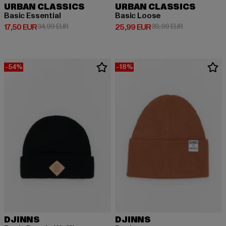
URBAN CLASSICS
URBAN CLASSICS
Basic Essential
Basic Loose
Prix courant: 17,50 EUR
Prix en promotion: 34,99 EUR
Prix courant: 25,99 EUR
Prix en promo
17,50 EUR
34,99 EUR
25,99 EUR
39,99 EUR
-54%
-18%
DJINNS
DJINNS