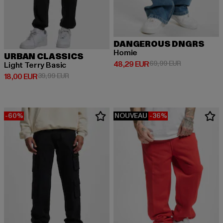
DANGEROUS DNGRS
Homie
URBAN CLASSICS
Prix courant: 48,29 EUR
Prix en promo
48,29 EUR
69,99 EUR
Light Terry Basic
Prix courant: 18,00 EUR
Prix en promotion: 39,99 EUR
18,00 EUR
39,99 EUR
-60%
NOUVEAU
-36%