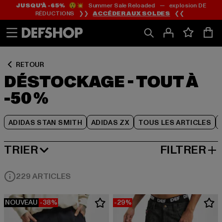
JUSQU’À -65%
😲💥 Summer Sale Reloaded — explosion DE
Passer
Passer
Passer
RÉDUCTIONS ❯❯
ACCÉDER AUX SOLDES
❮❮
au
au
au
Contenu
Pied
Grille
de
de
page
produits
RETOUR
DÉSTOCKAGE - TOUT À
-50 %
ADIDAS STAN SMITH
ADIDAS ZX
TOUS LES ARTICLES
TRIER
FILTRER
MEILLEURES VENTES
229 ARTICLES
NOUVEAU
-38%
-29%