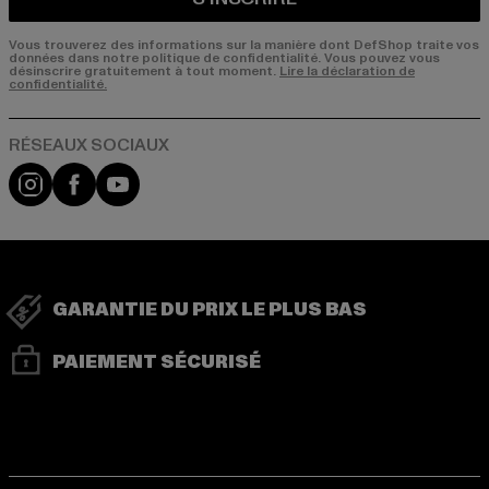
Vous trouverez des informations sur la manière dont DefShop traite vos
données dans notre politique de confidentialité. Vous pouvez vous
désinscrire gratuitement à tout moment.
Lire la déclaration de
confidentialité.
Visit our Instagram page:
Visit our Facebook page:
Visit our YouTube channel:
GARANTIE DU PRIX LE PLUS BAS
PAIEMENT SÉCURISÉ