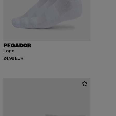
PEGADOR
Logo
Prix courant: 24,99 EUR
24,99 EUR