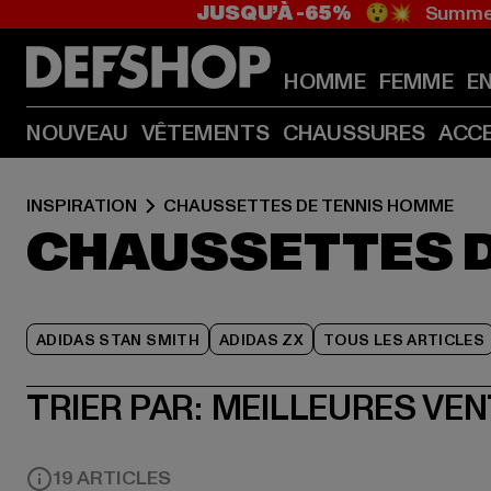
JUSQU’À -65%
😲💥 Summer
HOMME
FEMME
E
NOUVEAU
VÊTEMENTS
CHAUSSURES
ACC
INSPIRATION
CHAUSSETTES DE TENNIS HOMME
CHAUSSETTES 
ADIDAS STAN SMITH
ADIDAS ZX
TOUS LES ARTICLES
TRIER PAR:
MEILLEURES VE
19 ARTICLES