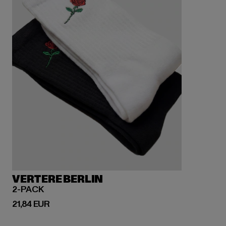
VERTERE BERLIN
2-PACK
Prix courant: 21,84 EUR
21,84 EUR