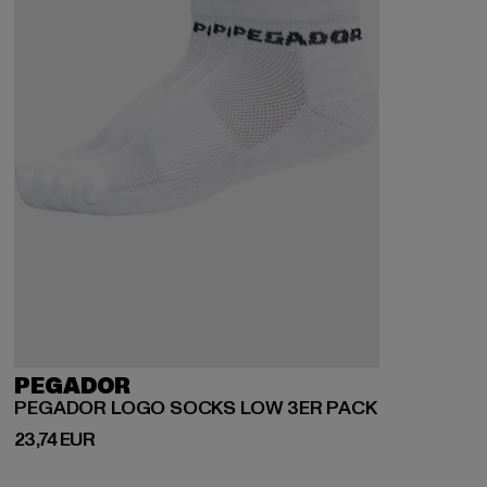
PEGADOR
PEGADOR LOGO SOCKS LOW 3ER PACK
Prix courant: 23,74 EUR
23,74 EUR