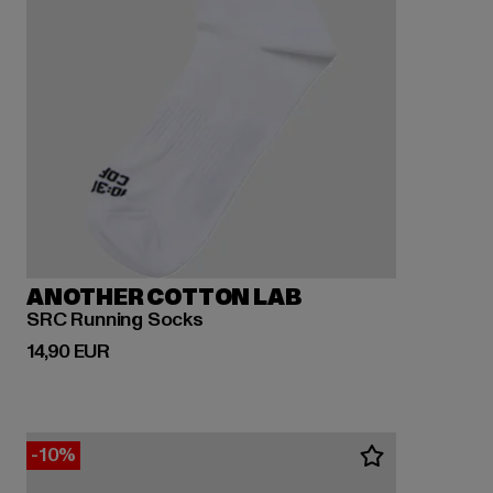
ANOTHER COTTON LAB
SRC Running Socks
Prix courant: 14,90 EUR
14,90 EUR
-10%