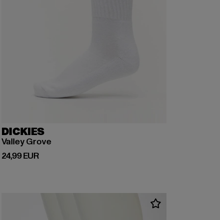
DICKIES
Valley Grove
Prix courant: 24,99 EUR
24,99 EUR