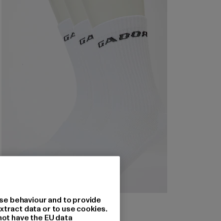
se behaviour and to provide
PEGADOR
xtract data or to use cookies.
Pegador Logo 3 Pack
not have the EU data