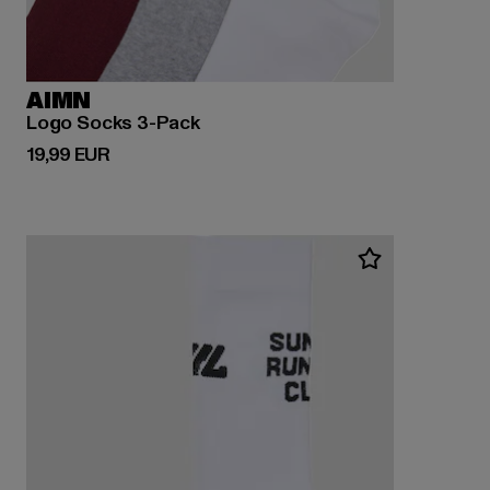
AIMN
Logo Socks 3-Pack
Prix courant: 19,99 EUR
19,99 EUR