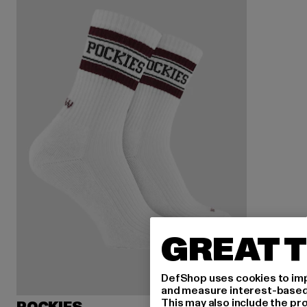
GREAT T
DefShop uses cookies to imp
and measure interest-based c
This may also include the pr