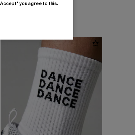
Prix courant: 44,99 EUR
44,99 EUR
"Accept" you agree to this.