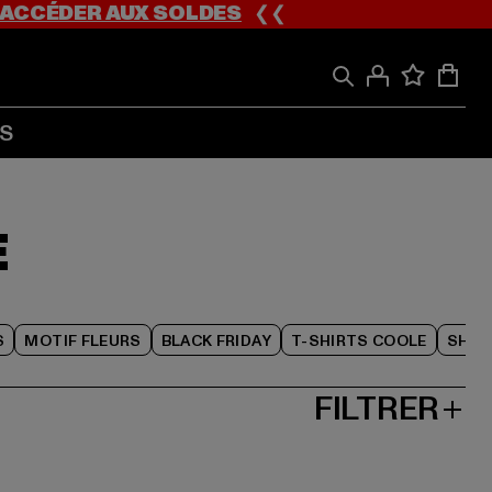
ACCÉDER AUX SOLDES
❮❮
S
E
S
MOTIF FLEURS
BLACK FRIDAY
T-SHIRTS COOLE
SHOR
FILTRER