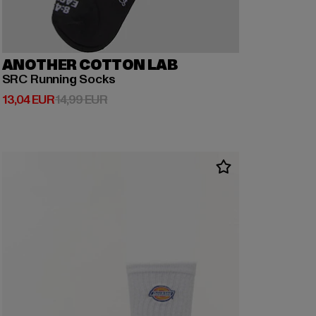
ANOTHER COTTON LAB
SRC Running Socks
Prix courant: 13,04 EUR
Prix en promotion: 14,99 EUR
13,04 EUR
14,99 EUR