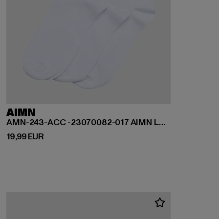
AIMN
AMN-243-ACC -23070082-017 AIMN Logo Socks 3-Pack
Prix courant: 19,99 EUR
19,99 EUR