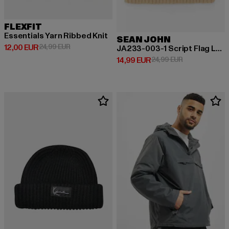
FLEXFIT
Essentials Yarn Ribbed Knit
SEAN JOHN
Prix courant: 12,00 EUR
Prix en promotion: 24,99 EUR
12,00 EUR
24,99 EUR
JA233-003-1 Script Flag Label Short Beanie
Prix courant: 14,99 EUR
Prix en promot
14,99 EUR
24,99 EUR