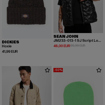
SEAN JOHN
JM233-013-1 SJ Script Logo Heat Seal Puffer Vest
DICKIES
Prix courant: 48,00 EUR
Prix en promo
48,00 EUR
99,99 EUR
Hoxie
Prix courant: 41,99 EUR
41,99 EUR
-60%