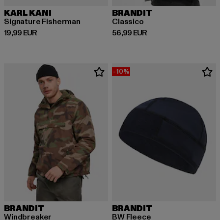
KARL KANI
BRANDIT
Signature Fisherman
Classico
Prix courant: 19,99 EUR
Prix courant: 56,99 EUR
19,99 EUR
56,99 EUR
-10%
BRANDIT
BRANDIT
Windbreaker
BW Fleece