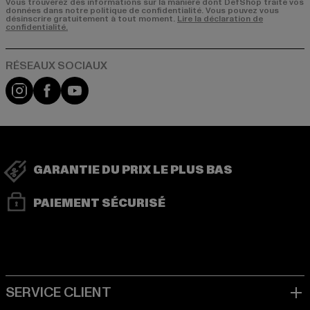
Vous trouverez des informations sur la manière dont DefShop traite vos
données dans notre politique de confidentialité. Vous pouvez vous
désinscrire gratuitement à tout moment.
Lire la déclaration de
confidentialité.
Visit our Instagram page:
Visit our Facebook page:
Visit our YouTube channel:
GARANTIE DU PRIX LE PLUS BAS
PAIEMENT SÉCURISÉ