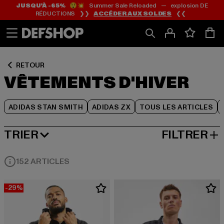
JUSQU’À -65%
😲💥 Summer Sale Reloaded — explosion DE
Passer
Passer
Passer
RÉDUCTIONS ❯❯
ACCÉDER AUX SOLDES
❮❮
au
au
au
Contenu
Pied
Grille
de
de
page
produits
RETOUR
VÊTEMENTS D'HIVER
ADIDAS STAN SMITH
ADIDAS ZX
TOUS LES ARTICLES
TRIER
FILTRER
MEILLEURES VENTES
152 ARTICLES
-29%