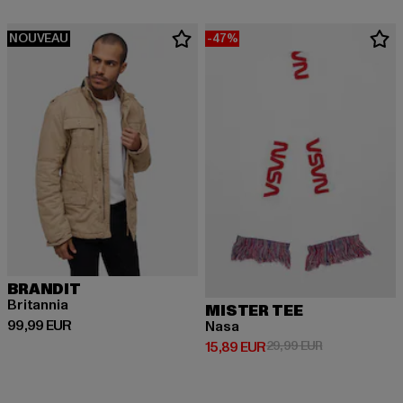
NOUVEAU
-47%
BRANDIT
Britannia
MISTER TEE
Prix courant: 99,99 EUR
99,99 EUR
Nasa
Prix courant: 15,89 EUR
Prix en promot
15,89 EUR
29,99 EUR