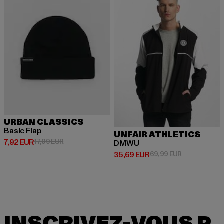
URBAN CLASSICS
Basic Flap
UNFAIR ATHLETICS
Prix courant: 7,92 EUR
Prix en promotion: 17,99 EUR
7,92 EUR
17,99 EUR
DMWU
Prix courant: 35,69 EUR
Prix en promo
35,69 EUR
69,99 EUR