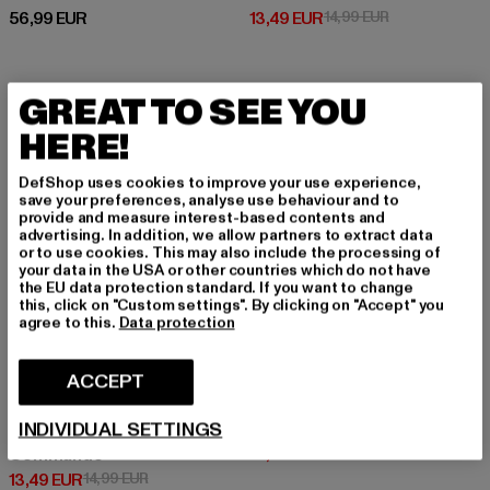
Prix courant: 56,99 EUR
Prix courant: 13,49 EUR
Prix en promoti
56,99 EUR
13,49 EUR
14,99 EUR
GREAT TO SEE YOU
-10%
-50%
HERE!
DefShop uses cookies to improve your use experience,
save your preferences, analyse use behaviour and to
provide and measure interest-based contents and
advertising. In addition, we allow partners to extract data
or to use cookies. This may also include the processing of
your data in the USA or other countries which do not have
the EU data protection standard. If you want to change
this, click on "Custom settings". By clicking on "Accept" you
agree to this.
Data protection
ACCEPT
BRANDIT
INDIVIDUAL SETTINGS
Mover
BRANDIT
Prix courant: 10,00 EUR
Prix en promot
10,00 EUR
19,99 EUR
Commando
Prix courant: 13,49 EUR
Prix en promotion: 14,99 EUR
13,49 EUR
14,99 EUR