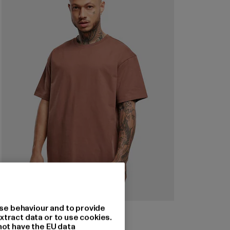
se behaviour and to provide
URBAN CLASSICS
xtract data or to use cookies.
Heavy Oversized
not have the EU data