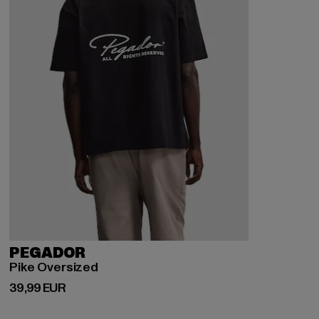
PEGADOR
Pike Oversized
Prix courant: 39,99 EUR
39,99 EUR