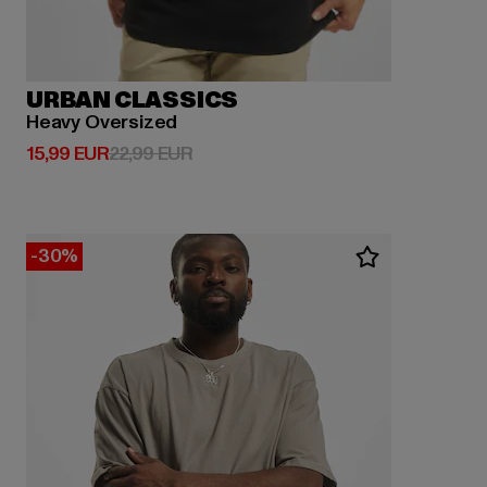
URBAN CLASSICS
Heavy Oversized
Prix courant: 15,99 EUR
Prix en promotion: 22,99 EUR
15,99 EUR
22,99 EUR
-30%