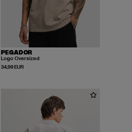
PEGADOR
Logo Oversized
Prix courant: 34,99 EUR
34,99 EUR