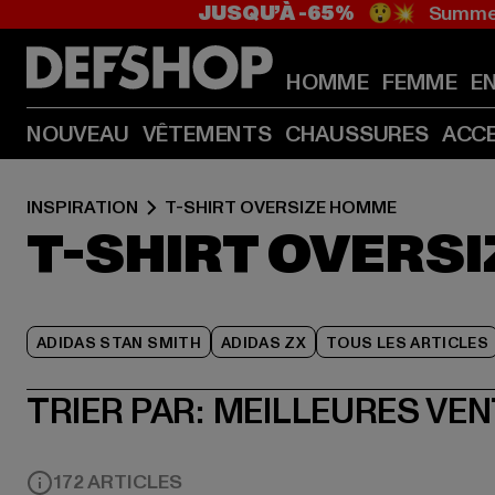
JUSQU’À -65%
😲💥 Summer
HOMME
FEMME
E
NOUVEAU
VÊTEMENTS
CHAUSSURES
ACC
INSPIRATION
T-SHIRT OVERSIZE HOMME
T-SHIRT OVERS
ADIDAS STAN SMITH
ADIDAS ZX
TOUS LES ARTICLES
TRIER PAR:
MEILLEURES VE
172 ARTICLES