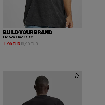
BUILD YOUR BRAND
Heavy Oversize
Prix courant: 11,99 EUR
Prix en promotion: 19,99 EUR
11,99 EUR
19,99 EUR