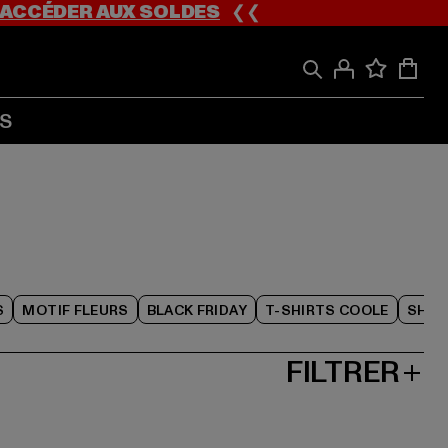
ACCÉDER AUX SOLDES
❮❮
S
S
MOTIF FLEURS
BLACK FRIDAY
T-SHIRTS COOLE
SHOR
FILTRER