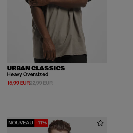
URBAN CLASSICS
Heavy Oversized
Prix courant: 15,99 EUR
Prix en promotion: 22,99 EUR
15,99 EUR
22,99 EUR
NOUVEAU
-11%