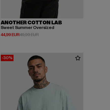
ANOTHER COTTON LAB
Sweet Summer Oversized
Prix courant: 44,99 EUR
Prix en promotion: 49,99 EUR
44,99 EUR
49,99 EUR
-30%