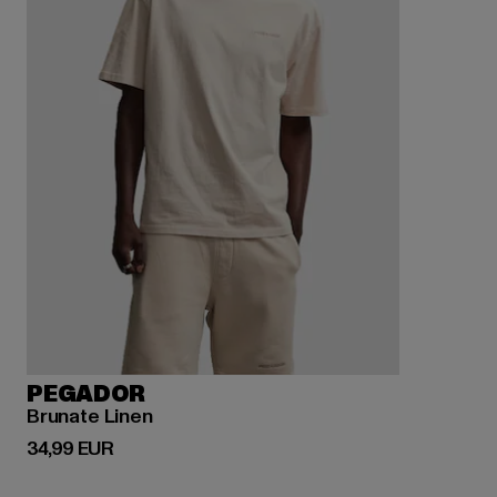
PEGADOR
Brunate Linen
Prix courant: 34,99 EUR
34,99 EUR