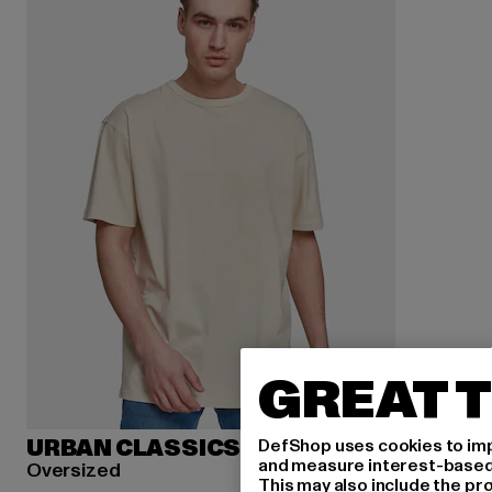
GREAT T
DefShop uses cookies to imp
URBAN CLASSICS
and measure interest-based c
Oversized
This may also include the pr