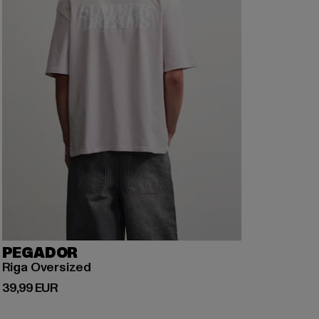
PEGADOR
Riga Oversized
Prix courant: 39,99 EUR
39,99 EUR