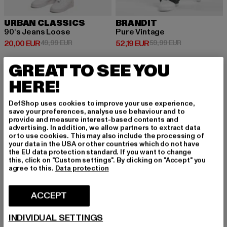
URBAN CLASSICS
BRANDIT
90‘s Jeans Loose
Pure Vintage
Prix courant: 20,00 EUR
Prix en promotion: 49,99 EUR
Prix courant: 52,19 EUR
Prix en promot
20,00 EUR
49,99 EUR
52,19 EUR
59,99 EUR
GREAT TO SEE YOU
HERE!
-30%
-10%
DefShop uses cookies to improve your use experience,
save your preferences, analyse use behaviour and to
provide and measure interest-based contents and
advertising. In addition, we allow partners to extract data
or to use cookies. This may also include the processing of
your data in the USA or other countries which do not have
the EU data protection standard. If you want to change
this, click on "Custom settings". By clicking on "Accept" you
agree to this.
Data protection
ACCEPT
INDIVIDUAL SETTINGS