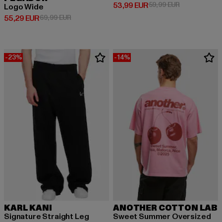
Prix courant: 53,99 EUR
Prix en promo
53,99 EUR
59,99 EUR
Logo Wide
Prix courant: 55,29 EUR
Prix en promotion: 69,99 EUR
55,29 EUR
69,99 EUR
-23%
-14%
KARL KANI
ANOTHER COTTON LAB
Signature Straight Leg
Sweet Summer Oversized