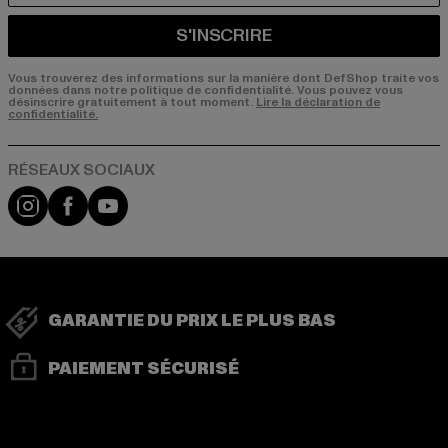
S'INSCRIRE
Vous trouverez des informations sur la manière dont DefShop traite vos
données dans notre politique de confidentialité. Vous pouvez vous
désinscrire gratuitement à tout moment.
Lire la déclaration de
confidentialité.
Visit our Instagram page:
Visit our Facebook page:
Visit our YouTube channel:
GARANTIE DU PRIX LE PLUS BAS
PAIEMENT SÉCURISÉ