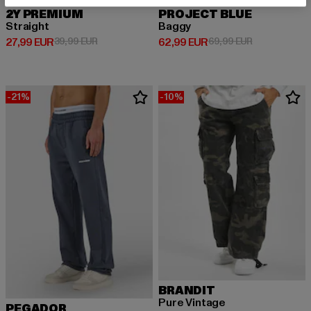
2Y PREMIUM
PROJECT BLUE
Straight
Baggy
Prix courant: 27,99 EUR
Prix en promotion: 39,99 EUR
Prix courant: 62,99 EUR
Prix en promo
27,99 EUR
39,99 EUR
62,99 EUR
69,99 EUR
-21%
-10%
BRANDIT
Pure Vintage
PEGADOR