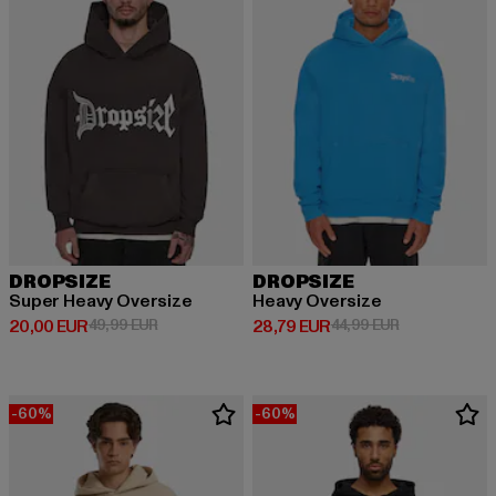
DROPSIZE
DROPSIZE
Super Heavy Oversize
Heavy Oversize
Prix courant: 20,00 EUR
Prix en promotion: 49,99 EUR
Prix courant: 28,79 EUR
Prix en promot
20,00 EUR
49,99 EUR
28,79 EUR
44,99 EUR
-60%
-60%