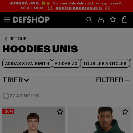
JUSQU’À -65%
😲💥 Summer Sale Reloaded — explosion DE
Passer
Passer
Passer
RÉDUCTIONS ❯❯
ACCÉDER AUX SOLDES
❮❮
au
au
au
Contenu
Pied
Grille
de
de
page
produits
RETOUR
HOODIES UNIS
ADIDAS STAN SMITH
ADIDAS ZX
TOUS LES ARTICLES
TRIER
FILTRER
MEILLEURES VENTES
27 ARTICLES
-30%