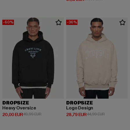
-60%
-36%
DROPSIZE
DROPSIZE
Heavy Oversize
Logo Design
Prix courant: 20,00 EUR
Prix en promotion: 49,99 EUR
Prix courant: 28,79 EUR
Prix en promot
20,00 EUR
49,99 EUR
28,79 EUR
44,99 EUR