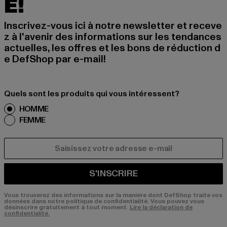
É!
Inscrivez-vous ici à notre newsletter et receve
z à l'avenir des informations sur les tendances
actuelles, les offres et les bons de réduction d
e DefShop par e-mail!
Quels sont les produits qui vous intéressent?
HOMME
FEMME
COURRIEL
S'INSCRIRE
Vous trouverez des informations sur la manière dont DefShop traite vos
données dans notre politique de confidentialité. Vous pouvez vous
désinscrire gratuitement à tout moment.
Lire la déclaration de
confidentialité.