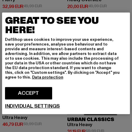
Prix courant: 32,99 EUR
Prix en promotion: 49,99 EUR
Prix courant: 20,00 EUR
Prix en promo
32,99 EUR
49,99 EUR
20,00 EUR
49,99 EUR
GREAT TO SEE YOU
HERE!
-22%
-48%
DefShop uses cookies to improve your use experience,
save your preferences, analyse use behaviour and to
provide and measure interest-based contents and
advertising. In addition, we allow partners to extract data
or to use cookies. This may also include the processing of
your data in the USA or other countries which do not have
the EU data protection standard. If you want to change
this, click on "Custom settings". By clicking on "Accept" you
agree to this.
Data protection
ACCEPT
INDIVIDUAL SETTINGS
URBAN CLASSICS
Ultra Heavy
URBAN CLASSICS
Prix courant: 46,79 EUR
Prix en promotion: 59,99 EUR
46,79 EUR
59,99 EUR
Ultra Heavy
Prix courant: 31,19 EUR
Prix en promoti
31,19 EUR
59,99 EUR