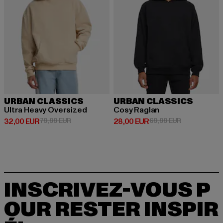
URBAN CLASSICS
URBAN CLASSICS
Ultra Heavy Oversized
Cosy Raglan
Prix courant: 32,00 EUR
Prix en promotion: 79,99 EUR
Prix courant: 28,00 EUR
Prix en promo
32,00 EUR
79,99 EUR
28,00 EUR
69,99 EUR
INSCRIVEZ-VOUS P
OUR RESTER INSPIR