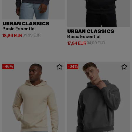
URBAN CLASSICS
Basic Essential
URBAN CLASSICS
Prix courant: 18,89 EUR
Prix en promotion: 34,99 EUR
18,89 EUR
34,99 EUR
Basic Essential
Prix courant: 17,84 EUR
Prix en promoti
17,84 EUR
34,99 EUR
-46%
-34%