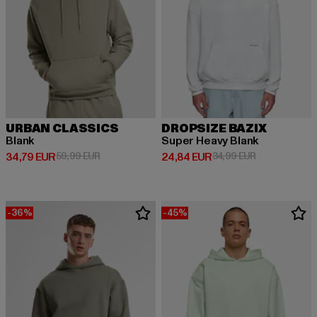
URBAN CLASSICS
DROPSIZE BAZIX
Blank
Super Heavy Blank
Prix courant: 34,79 EUR
Prix en promotion: 59,99 EUR
Prix courant: 24,84 EUR
Prix en promot
34,79 EUR
59,99 EUR
24,84 EUR
34,99 EUR
-36%
-45%