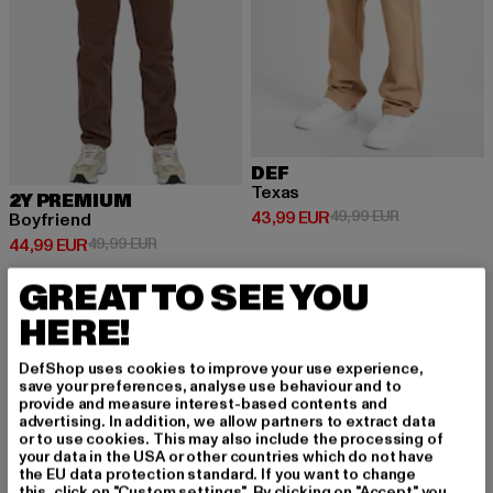
DEF
Texas
2Y PREMIUM
Prix courant: 43,99 EUR
Prix en promo
43,99 EUR
49,99 EUR
Boyfriend
Prix courant: 44,99 EUR
Prix en promotion: 49,99 EUR
44,99 EUR
49,99 EUR
GREAT TO SEE YOU
HERE!
-43%
DefShop uses cookies to improve your use experience,
save your preferences, analyse use behaviour and to
provide and measure interest-based contents and
advertising. In addition, we allow partners to extract data
or to use cookies. This may also include the processing of
your data in the USA or other countries which do not have
the EU data protection standard. If you want to change
this, click on "Custom settings". By clicking on "Accept" you