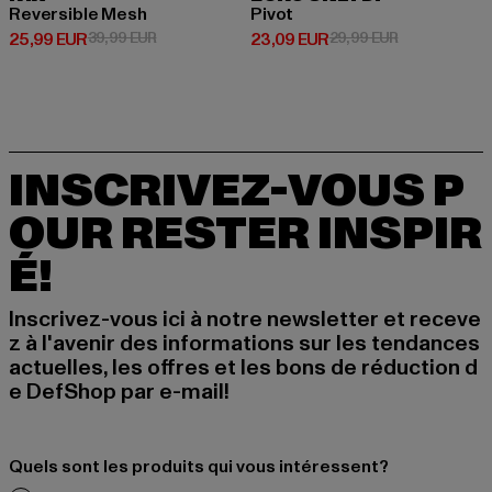
Reversible Mesh
Pivot
Prix courant: 25,99 EUR
Prix en promotion: 39,99 EUR
Prix courant: 23,09 EUR
Prix en promo
25,99 EUR
39,99 EUR
23,09 EUR
29,99 EUR
INSCRIVEZ-VOUS P
OUR RESTER INSPIR
É!
Inscrivez-vous ici à notre newsletter et receve
z à l'avenir des informations sur les tendances
actuelles, les offres et les bons de réduction d
e DefShop par e-mail!
Quels sont les produits qui vous intéressent?