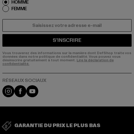
HOMME
FEMME
COURRIEL
S'INSCRIRE
Vous trouverez des informations sur la manière dont DefShop traite vos
données dans notre politique de confidentialité. Vous pouvez vous
désinscrire gratuitement à tout moment.
Lire la déclaration de
confidentialité.
Visit our Instagram page:
Visit our Facebook page:
Visit our YouTube channel:
GARANTIE DU PRIX LE PLUS BAS