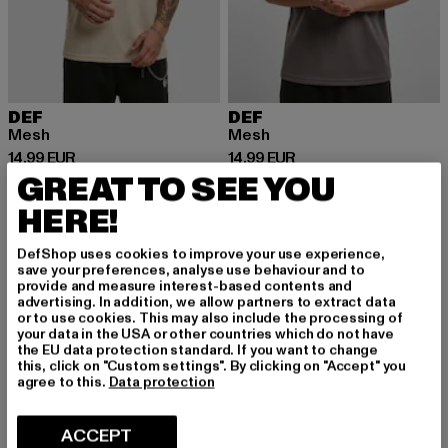
DEF
DEF
Mesh
Mesh
Prix courant: 14,99 EUR
Prix courant: 14,99 EUR
14,99 EUR
14,99 EUR
GREAT TO SEE YOU
HERE!
-16%
DefShop uses cookies to improve your use experience,
save your preferences, analyse use behaviour and to
provide and measure interest-based contents and
advertising. In addition, we allow partners to extract data
or to use cookies. This may also include the processing of
your data in the USA or other countries which do not have
the EU data protection standard. If you want to change
this, click on "Custom settings". By clicking on "Accept" you
agree to this.
Data protection
ACCEPT