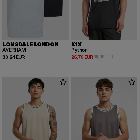
LONSDALE LONDON
K1X
AVERHAM
Python
Prix courant: 33,24 EUR
Prix courant: 26,79 EUR
Prix en promo
33,24 EUR
26,79 EUR
39,99 EUR