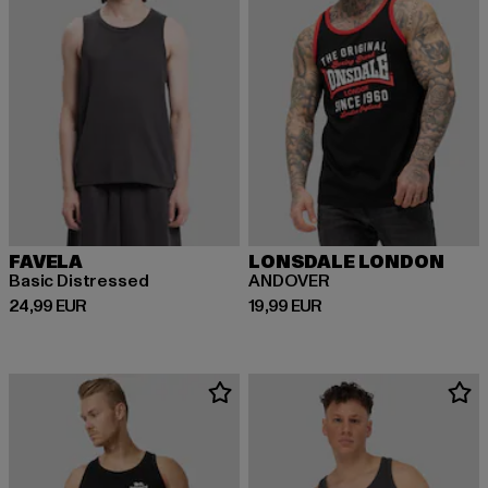
FAVELA
LONSDALE LONDON
Basic Distressed
ANDOVER
Prix courant: 24,99 EUR
Prix courant: 19,99 EUR
24,99 EUR
19,99 EUR