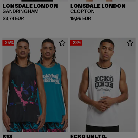
LONSDALE LONDON
LONSDALE LONDON
SANDRINGHAM
CLOPTON
Prix courant: 23,74 EUR
Prix courant: 19,99 EUR
23,74 EUR
19,99 EUR
-35%
-23%
K1X
ECKO UNLTD.