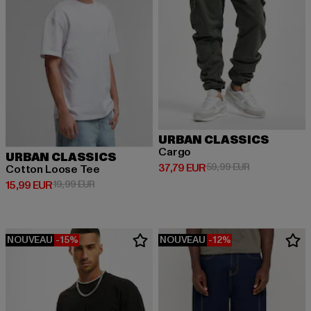
URBAN CLASSICS
Cargo
URBAN CLASSICS
Prix courant: 37,79 EUR
Prix en promot
37,79 EUR
59,99 EUR
Cotton Loose Tee
Prix courant: 15,99 EUR
Prix en promotion: 19,99 EUR
15,99 EUR
19,99 EUR
NOUVEAU
-15%
NOUVEAU
-12%