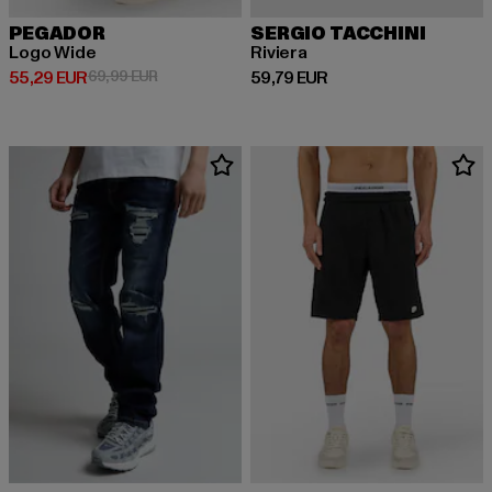
PEGADOR
SERGIO TACCHINI
Logo Wide
Riviera
Prix courant: 55,29 EUR
Prix en promotion: 69,99 EUR
Prix courant: 59,79 EUR
55,29 EUR
69,99 EUR
59,79 EUR