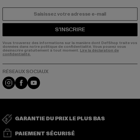
COURRIEL
S'INSCRIRE
Vous trouverez des informations sur la manière dont DefShop traite vos
données dans notre politique de confidentialité. Vous pouvez vous
désinscrire gratuitement à tout moment.
Lire la déclaration de
confidentialité.
Visit our Instagram page:
Visit our Facebook page:
Visit our YouTube channel:
GARANTIE DU PRIX LE PLUS BAS
PAIEMENT SÉCURISÉ