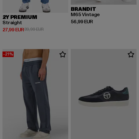
BRANDIT
M65 Vintage
2Y PREMIUM
Prix courant: 56,99 EUR
56,99 EUR
Straight
Prix courant: 27,99 EUR
Prix en promotion: 39,99 EUR
27,99 EUR
39,99 EUR
-21%