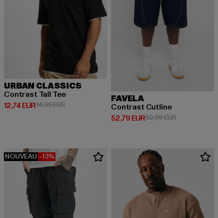
URBAN CLASSICS
Contrast Tall Tee
FAVELA
Prix courant: 12,74 EUR
Prix en promotion: 14,99 EUR
12,74 EUR
14,99 EUR
Contrast Cutline
Prix courant: 52,79 EUR
Prix en promo
52,79 EUR
59,99 EUR
NOUVEAU
-13%