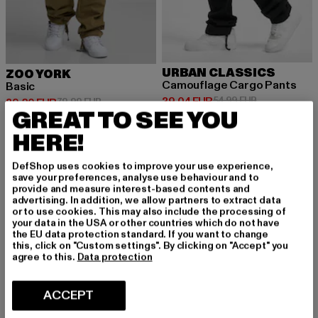
URBAN CLASSICS
ZOO YORK
Camouflage Cargo Pants
Basic
Prix courant: 39,04 EUR
Prix en promot
39,04 EUR
54,99 EUR
Prix courant: 39,20 EUR
Prix en promotion: 79,99 EUR
39,20 EUR
79,99 EUR
GREAT TO SEE YOU
HERE!
-30%
-60%
DefShop uses cookies to improve your use experience,
save your preferences, analyse use behaviour and to
provide and measure interest-based contents and
advertising. In addition, we allow partners to extract data
or to use cookies. This may also include the processing of
your data in the USA or other countries which do not have
the EU data protection standard. If you want to change
this, click on "Custom settings". By clicking on "Accept" you
agree to this.
Data protection
ACCEPT