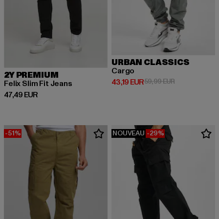
URBAN CLASSICS
Cargo
2Y PREMIUM
Prix courant: 43,19 EUR
Prix en promot
43,19 EUR
59,99 EUR
Felix Slim Fit Jeans
Prix courant: 47,49 EUR
47,49 EUR
-51%
NOUVEAU
-29%