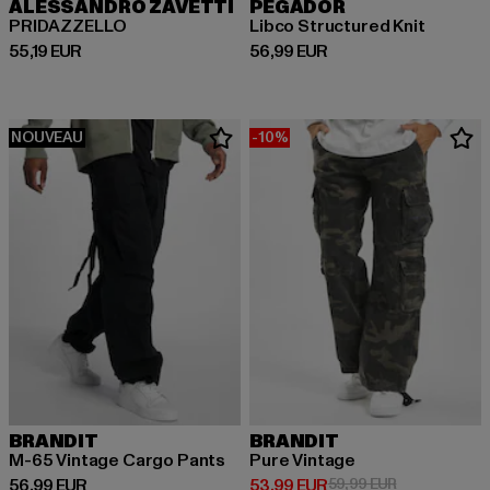
ALESSANDRO ZAVETTI
PEGADOR
PRIDAZZELLO
Libco Structured Knit
Prix courant: 55,19 EUR
Prix courant: 56,99 EUR
55,19 EUR
56,99 EUR
NOUVEAU
-10%
BRANDIT
BRANDIT
M-65 Vintage Cargo Pants
Pure Vintage
Prix courant: 56,99 EUR
Prix courant: 53,99 EUR
Prix en promo
56,99 EUR
53,99 EUR
59,99 EUR